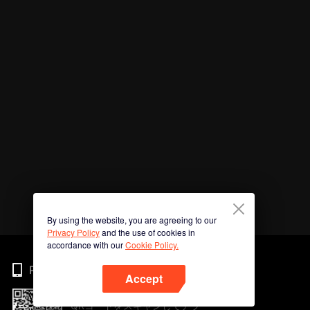
By using the website, you are agreeing to our
Privacy Policy
and the use of cookies in
accordance with our
Cookie Policy.
Phone
Accept
QRコードをスキャンしてアプ