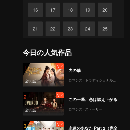
16
17
18
19
20
21
22
23
24
25
26
27
28
29
30
今日の人気作品
VIP
1
力の華
ロマンス · トラディショナル・コスチューム
全36話
VIP
2
この一瞬、恋は燃え上がる
ロマンス · ストーリー
全33話
VIP
3
永遠のあなた Part 2（完全