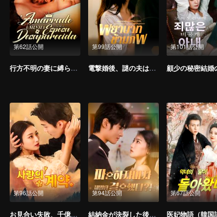
第62話公開
第99話公開
第101話公開
行方不明の妻に縛られて
電撃婚後、謎の夫は実は上司だった（タイ語版）
第96話公開
第94話公開
第67話公開
お見合い失敗、千億御曹司と電撃結婚
結納金が決裂した後、千億の大富豪と結婚した（韓国語版）
医妃物語（韓国