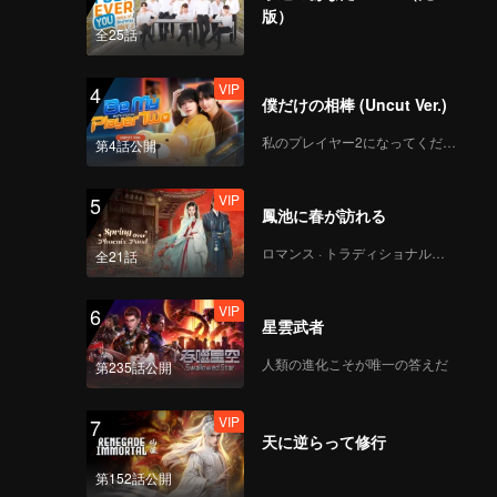
版）
全25話
VIP
4
僕だけの相棒 (Uncut Ver.)
私のプレイヤー2になってください
第4話公開
VIP
5
鳳池に春が訪れる
ロマンス · トラディショナル・コスチューム
全21話
VIP
6
星雲武者
人類の進化こそが唯一の答えだ
第235話公開
VIP
7
天に逆らって修行
第152話公開