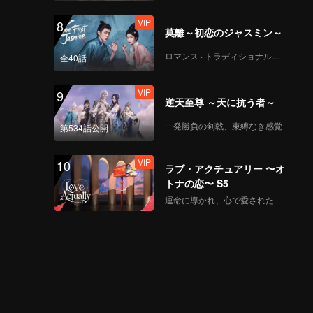
VIP
8
莫離～初恋のジャスミン～
ロマンス · トラディショナル・コスチューム
全40話
VIP
9
逆天至尊 ～天に抗う者～
一発勝負の剣戟、束縛なき感覚
第534話公開
VIP
10
ラブ・アクチュアリー 〜オ
トナの恋〜 S5
運命に導かれ、心で愛された