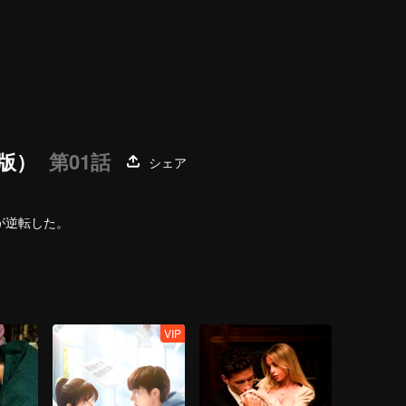
版）
第01話
シェア
が逆転した。
VIP