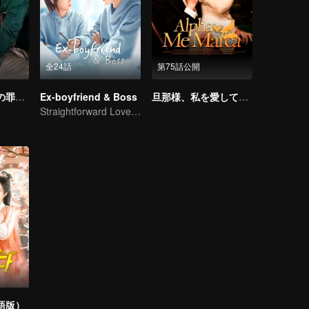
全24話
第75話公開
顧少の秘密結婚の罪深い妻（韓国語版）
Ex-boyfriend & Boss
旦那様、私を愛してください
Straightforward Love: First Love, Don't Run Away
語版）