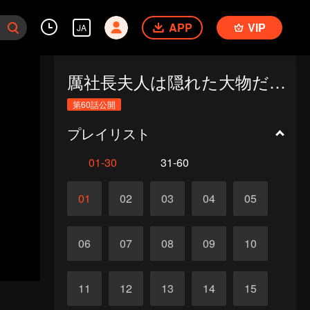
APP
VIP
JA
厲社長夫人は隠れた大物だった（繁体中文版）
第60話公開
プレイリスト
01-30
31-60
01
02
03
04
05
06
07
08
09
10
11
12
13
14
15