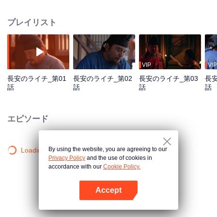
を運ぶという「死の任務」を強制的に引き受ける物語です。ライチは「一日
で色が変わる、二日で香りが変わる、三日です味が変わる」とされ、嶺南か
プレイリスト
ら長安までは五千余里の距離があり、山河が遠く隔たっています。極限の時
間と不足した条件下で、どのように任務を遂行するのか？
VIP
VIP
長安のライチ_第01
長安のライチ_第02
長安のライチ_第03
長安
話
話
話
話
エピソード
By using the website, you are agreeing to our
Loading…
Privacy Policy
and the use of cookies in
accordance with our
Cookie Policy.
Accept
Appを開く