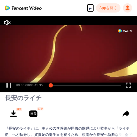
Appを開く
ja
00:00:00
/
00:45:35
長安のライチ
『長安のライチ』は、主人公の李善徳が同僚の欺瞞により監事から「ライチ
使」へと転身し、賀貴妃の誕生日を祝うため、嶺南から長安へ新鮮なライチ
全て