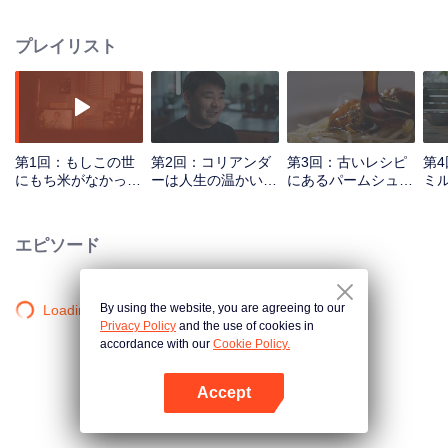
文化、そして心への窓となります。
プレイリスト
第1回：もしこの世
第2回：コリアンダ
第3回：古いレシピ
第
にもち米がなかった
ーは人生の温かい脇
にあるパームシュガ
ミ
ら？
役
ー
と
あ
エピソード
By using the website, you are agreeing to our
Loading…
Privacy Policy
and the use of cookies in
accordance with our
Cookie Policy.
Accept
Appを開く