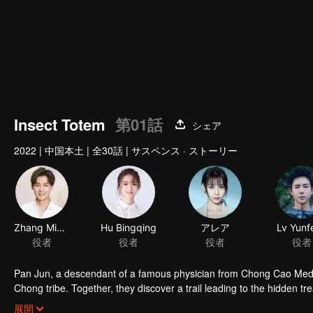
Insect Totem
第01話
シェア
2022
|
中国本土
|
全30話
|
サスペンス · ストーリー
Zhang Ming'en
Hu Bingqing
役者
役者
Pan Jun, a descendant of a famous physician from Chong Cao Medical
Chong tribe. Together, they discover a trail leading to the hidden tr
undergo various adventures which leads them to discover the secre
展開