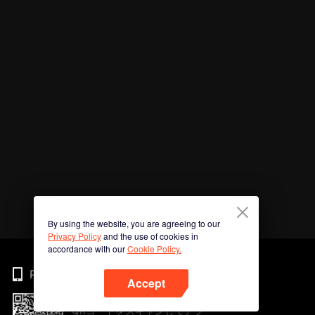
By using the website, you are agreeing to our
Privacy Policy
and the use of cookies in
accordance with our
Cookie Policy.
Phone
Accept
QRコードをスキャンしてアプ