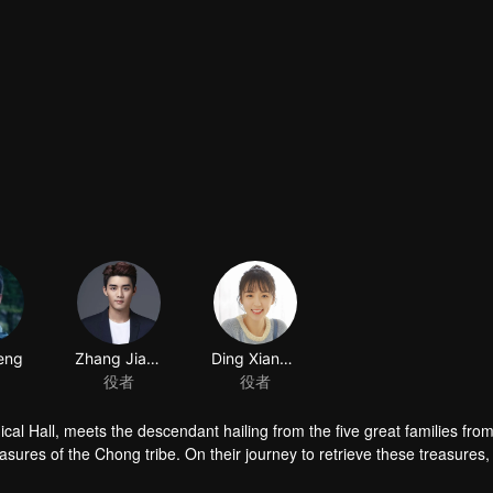
 Hall, meets the descendant hailing from the five great families from
easures of the Chong tribe. On their journey to retrieve these treasures,
ts behind these treasures dating back twenty years ago.