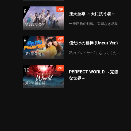
VIP
8
逆天至尊 ～天に抗う者～
一発勝負の剣戟、束縛なき感覚
第533話公開
VIP
9
僕だけの相棒 (Uncut Ver.)
私のプレイヤー2になってください
第4話公開
VIP
10
PERFECT WORLD ～完璧
な世界～
第281話公開