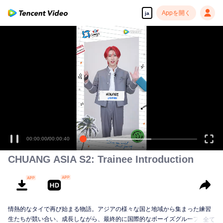
Appを開く
ja
00:00:00
/
00:00:40
CHUANG ASIA S2: Trainee Introduction
情熱的なタイで再び始まる物語。アジアの様々な国と地域から集まった練習
生たちが競い合い、成長しながら、最終的に国際的なボーイズグループを目
全て