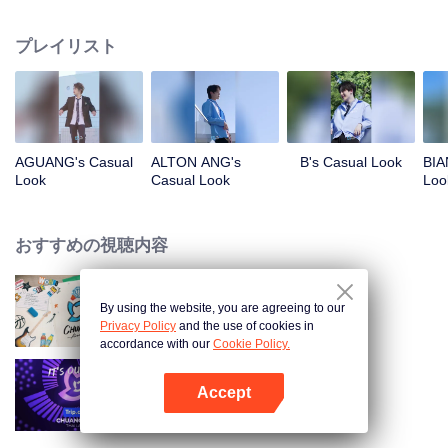
指します。この旅に参加しているのは誰なのか？彼らの魅力に触れながら、
ぜひお気に入りの少年を応援してください！
プレイリスト
AGUANG's Casual
ALTON ANG's
B's Casual Look
BIA
Look
Casual Look
Loo
おすすめの視聴内容
By using the website, you are agreeing to our
CHUANG ASIA S2
Privacy Policy
and the use of cookies in
accordance with our
Cookie Policy.
Accept
CHUANG ASIA
Appを開く