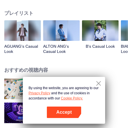
指します。この旅に参加しているのは誰なのか？彼らの魅力に触れながら、
ぜひお気に入りの少年を応援してください！
プレイリスト
AGUANG's Casual
ALTON ANG's
B's Casual Look
BIA
Look
Casual Look
Loo
おすすめの視聴内容
By using the website, you are agreeing to our
CHUANG ASIA S2
Privacy Policy
and the use of cookies in
accordance with our
Cookie Policy.
Accept
CHUANG ASIA
Appを開く