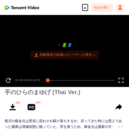
Appを開く
ja
高解像度の映像•スピーディな再生へ
00:00:00
/
00:16:53
手のひらのまゆげ (Thai Ver.)
孤児の蘇金元は悪党に惑わされ駆け落ちするが、戻ってきた時には恩人であ
った蕭家は壊滅状態に陥っていた。罪を償うため、蘇金元は蕭家の養子で、
全て