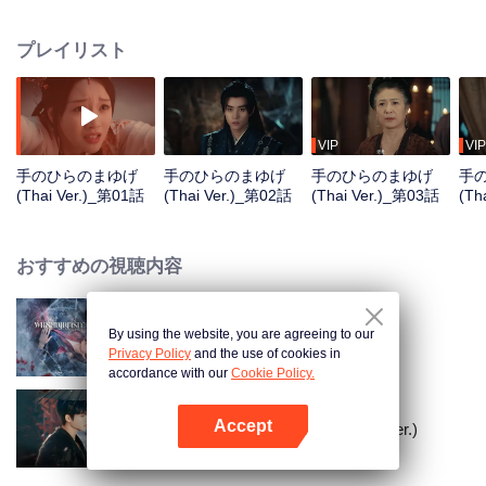
兄の身代わりとして結婚する謝雲燕と運命を共にする。二人は共に、過酷な
状況下で生き延びようと奮闘し、社会の束縛から解き放たれ、敵を倒し、運
プレイリスト
命に抗う血と熱の愛の物語を紡いでいく。
VIP
VIP
手のひらのまゆげ
手のひらのまゆげ
手のひらのまゆげ
手
(Thai Ver.)_第01話
(Thai Ver.)_第02話
(Thai Ver.)_第03話
(Th
おすすめの視聴内容
By using the website, you are agreeing to our
ふたごの運命（タイ語吹替）
Privacy Policy
and the use of cookies in
accordance with our
Cookie Policy.
Accept
Love Beyond The Curse (Thai Ver.)
Appを開く