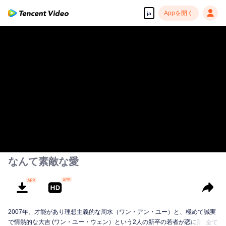
Appを開く
ja
なんて素敵な愛
2007年、才能があり理想主義的な周水（ワン・アン・ユー）と、極めて誠実
で情熱的な大吉 (ワン・ユー・ウェン）という2人の新卒の若者が恋に落ちま
全て