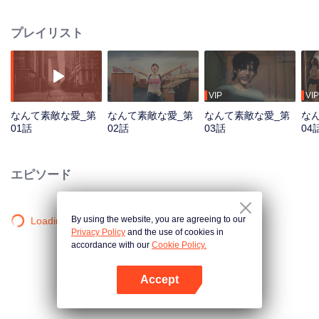
した。大きな夢を実現しようと決意した2人は北京に移り、小さな部屋を一緒
に借ります。しかし、首都での生活は周水と大吉にとって困難に満ちていま
プレイリスト
した。現実が2人の希望と衝突し始めると、将来はますます不確実に感じられ
始め、またお互いへの献身は依然として強いままですが、プレッシャーは高
まり続けていきます。そして年月が経つにつれ、予期せぬ困難、秘密の疑
念、時間の経過が2人の間に亀裂を生じさせようとしています。はたして2人
は愛によって困難を乗り越え、今でも大切にしている夢を実現させることが
VIP
VIP
できるのでしょうか？
なんて素敵な愛_第
なんて素敵な愛_第
なんて素敵な愛_第
な
01話
02話
03話
04
エピソード
By using the website, you are agreeing to our
Loading…
Privacy Policy
and the use of cookies in
accordance with our
Cookie Policy.
Accept
Appを開く