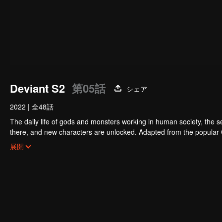
Deviant S2
第05話
シェア
2022
|
全48話
The daily life of gods and monsters working in human society, the sec
there, and new characters are unlocked. Adapted from the popular
billion times.
展開