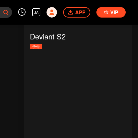
APP
VIP
JA
Deviant S2
予告