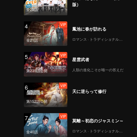
版）
全25話
VIP
4
鳳池に春が訪れる
ロマンス · トラディショナル・コスチューム
全21話
VIP
5
星雲武者
人類の進化こそが唯一の答えだ
第235話公開
VIP
6
天に逆らって修行
第152話公開
VIP
7
莫離～初恋のジャスミン～
ロマンス · トラディショナル・コスチューム
全40話