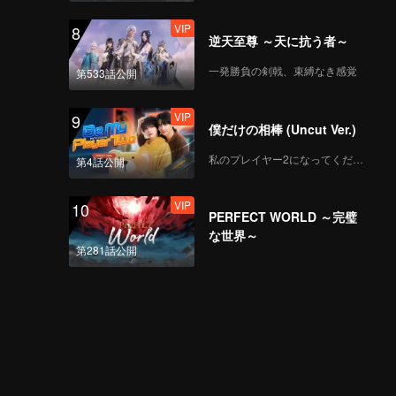
VIP
8
逆天至尊 ～天に抗う者～
一発勝負の剣戟、束縛なき感覚
第533話公開
VIP
9
僕だけの相棒 (Uncut Ver.)
私のプレイヤー2になってください
第4話公開
VIP
10
PERFECT WORLD ～完璧
な世界～
第281話公開