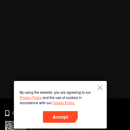
By using the website, you are agreeing to our
Privacy Policy
and the use of cookies in
accordance with our
Cookie Policy.
Phone
Accept
QRコードをスキャンしてアプ