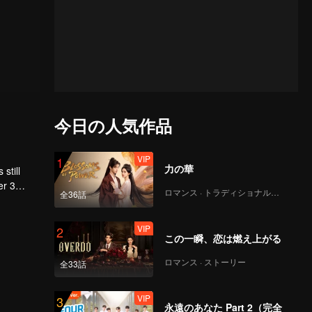
今日の人気作品
VIP
1
力の華
still
er 3
ロマンス · トラディショナル・コスチューム
全36話
VIP
2
この一瞬、恋は燃え上がる
ロマンス · ストーリー
全33話
VIP
3
永遠のあなた Part 2（完全