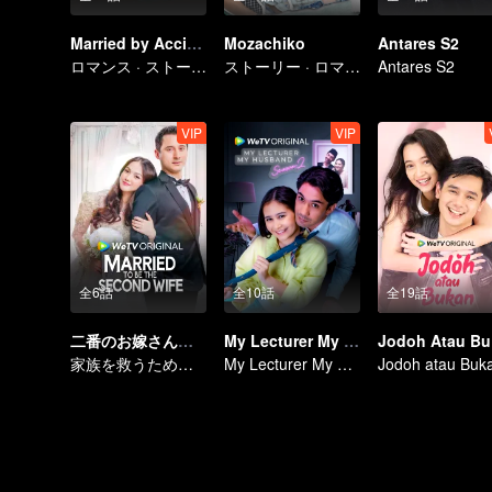
Married by Accident
Mozachiko
Antares S2
ロマンス · ストーリー
ストーリー · ロマンス
Antares S2
VIP
VIP
全6話
全10話
全19話
二番のお嫁さんとして結婚した
My Lecturer My Husband
J
家族を救うため、やむなく後妻となる運命に..
My Lecturer My Husband
Jodoh atau Buk