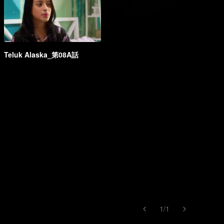
Teluk Alaska_第08A話
1
/
1