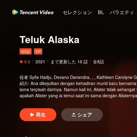
セレクション
BL
バラエティ
Teluk Alaska
全8話
VIP
9.0
2021
まで更新した
16
話
全8話
役者
Syifa Hadju, Devano Danendra, , , Kathleen Carolyne Ga
紹介
:
Ana dikejutkan dengan kehadiran murid baru bernama Al
lama terpisah darinya. Namun kali ini, Alister tidak sehanga
apakah Alister yang ia temui saat ini sama dengan Alisterny
pada situasi pelik: Tasya, murid yang seringkali merundungn
disadari oleh Iqbal, teman Tasya yang ternyata telah lama 
antara Tasya, Alister, dan Iqbal. Persaingan antara Iqbal d
再生
シェア
di saat yang bersamaan dengan Ana. Anehnya, setiap kali A
Hingga suatu hari Alister harus berada di satu kelompok de
kelompok, Alister mulai mencurigai Ana sebagai sahabatnya k