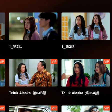
1_第2話
1_第2話
VIP
VIP
VIP
Teluk Alaska_第04B話
Teluk Alaska_第05A話
VIP
VIP
VIP