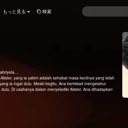
もっと見る
|
検索
briyela, ,
ister, yang ia yakini adalah sehabat masa kecilnya yang telah
t yang ia ingat dulu. Meski begitu, Ana bertekad mengetahui
a dulu. Di usahanya dalam menyelediki Alister, Ana dihadapkan
ya ternyata suka pada Alister. Perasaan Tasya pada Alister
menyimpan rasa padanya. Cinta segitiga pun tak sengaja terbentuk
an Alister pada akhirnya membuat Alister harus menjalani hukuman
na bertanya mengenai masa lalunya, Alister selalu menghindar.
ngan Ana, dan sahabat Ana, Bulan. Ketika mereka sedang belajar
etika kecil dulu.