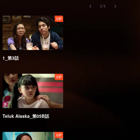
1
/
1
VIP
1_第3話
VIP
Teluk Alaska_第05B話
VIP