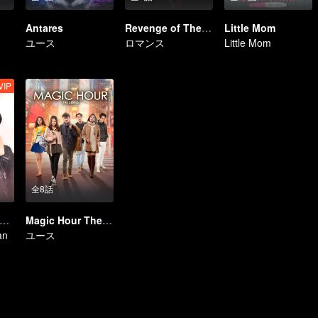
Antares
Revenge of The Unwanted Wife
Little Mom
ユース
ロマンス
Little Mom
VIP
全8話
odoh Atau Bukan
Magic Hour The Series
an
ユース