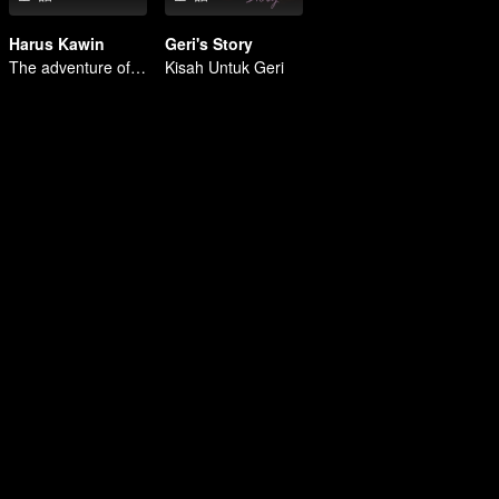
Harus Kawin
Geri's Story
The adventure of 5 friends looking for a soulmate!
Kisah Untuk Geri