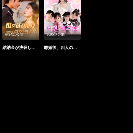
第94話公開
第65話公開
結納金が決裂した後、千億の大富豪と結婚した（韓国語版）
離婚後、四人の子を連れて元夫の家を爆破（韓国語版）