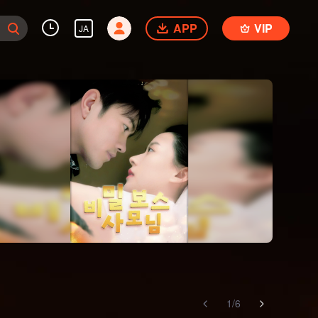
APP
VIP
JA
1
/
6