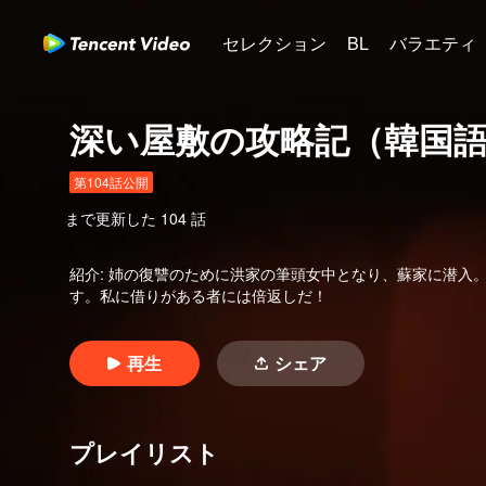
セレクション
BL
バラエティ
深い屋敷の攻略記（韓国
第104話公開
まで更新した
104
話
紹介
:
姉の復讐のために洪家の筆頭女中となり、蘇家に潜入
す。私に借りがある者には倍返しだ！
再生
シェア
プレイリスト