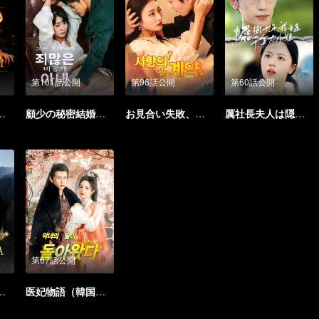
第101話公開
第96話公開
第60話公開
を愛してください
顧少の秘密結婚の罪深い妻（韓国語版）
お見合い失敗、千億御曹司と電撃結婚
厲社長夫人は隠れた大物だった（繁体中文版）
第67話公開
は超名門だった
医妃物語（韓国語版）