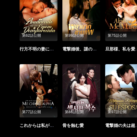
第62話公開
第99話公開
第75話公開
行方不明の妻に縛られて
電撃婚後、謎の夫は実は上司だった（タイ語版）
旦那様、私
第77話公開
第88話公開
第97話公開
これからは私が支配する
骨を蝕む愛
電撃婚の夫