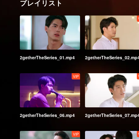
プレイリスト
2getherTheSeries_01.mp4
2getherTheSeries_02.mp
VIP
2getherTheSeries_06.mp4
2getherTheSeries_07.mp
VIP