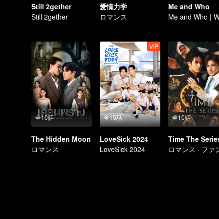
Still 2gether
爱情力学
Me and Who
Still 2gether
ロマンス
VIP
全10話
全15話
全10話
The Hidden Moon
LoveSick 2024
Time The Serie
ロマンス
LoveSick 2024