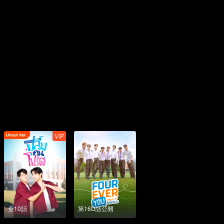
VIP
全10話
第16D話公開