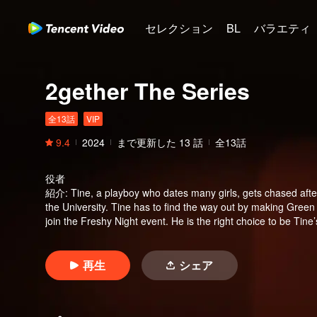
セレクション
BL
バラエティ
2gether The Series
全13話
VIP
9.4
2024
まで更新した
13
話
全13話
役者
紹介
:
Tine, a playboy who dates many girls, gets chased aft
the University. Tine has to find the way out by making Green 
join the Freshy Night event. He is the right choice to be Tine
he can to make Tine his.
再生
シェア