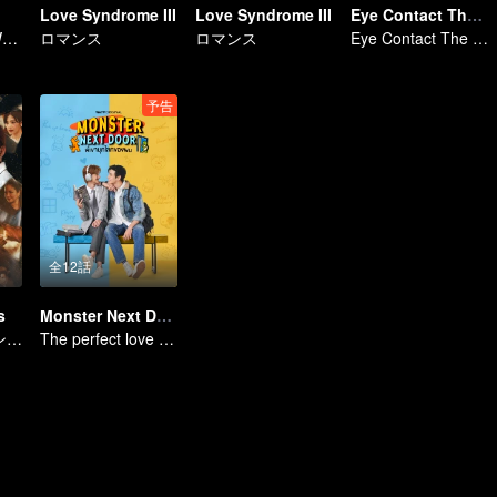
Love Syndrome III
Love Syndrome III
Eye Contact The Series
Me and Who | WeTV Original
ロマンス
ロマンス
Eye Contact The Series
予告
全12話
s
Monster Next Door
ロマンス · ファンタジー
The perfect love of an introvert and extrovert boy