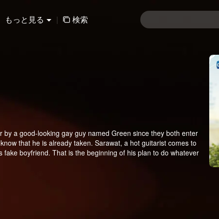
もっと見る
|
検索
er by a good-looking gay guy named Green since they both enter
know that he is already taken. Sarawat, a hot guitarist comes to
’s fake boyfriend. That is the beginning of his plan to do whatever