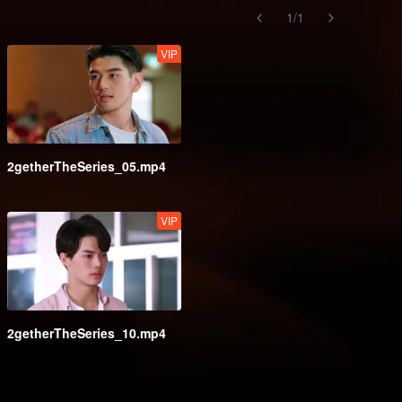
1
/
1
VIP
2getherTheSeries_05.mp4
VIP
2getherTheSeries_10.mp4