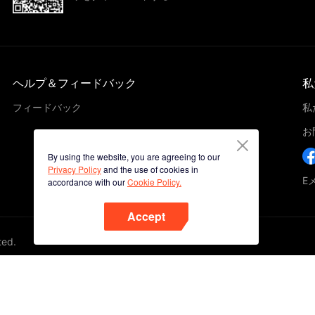
ヘルプ＆フィードバック
私
フィードバック
私
お
By using the website, you are agreeing to our
Privacy Policy
and the use of cookies in
E
accordance with our
Cookie Policy.
Accept
ted.