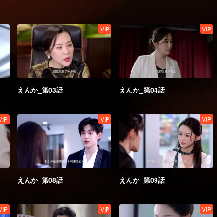
VIP
VIP
えんか_第03話
えんか_第04話
VIP
VIP
VIP
えんか_第08話
えんか_第09話
VIP
VIP
VIP