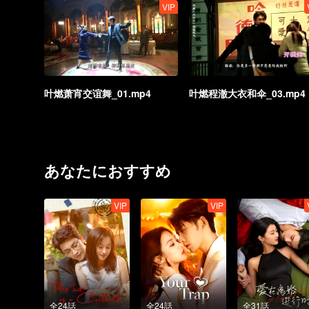
VIP
叶燃萧宵交谊舞_01.mp4
叶燃程澈大衣和伞_03.mp4
あなたにおすすめ
VIP
VIP
全24話
全24話
全31話