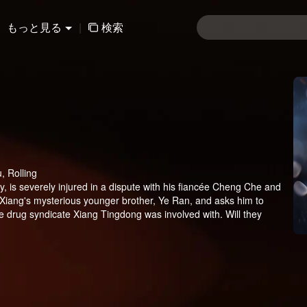
もっと見る
|
検索
, Rolling
 is severely injured in a dispute with his fiancée Cheng Che and
s Xiang's mysterious younger brother, Ye Ran, and asks him to
 drug syndicate Xiang Tingdong was involved with. Will they