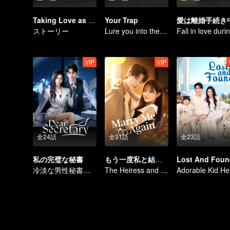
Taking Love as a Contract
Your Trap
愛は離婚手続き
ストーリー
Lure you into the trap with love as bait
VIP
VIP
全24話
全31話
全23話
私の完璧な秘書
もう一度私と結婚してください
Lost And Foun
冷淡な男性秘書が、美人上司を虜にする
The Heiress and Her Late Husband's Double