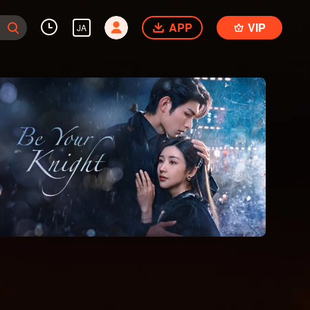
APP
VIP
JA