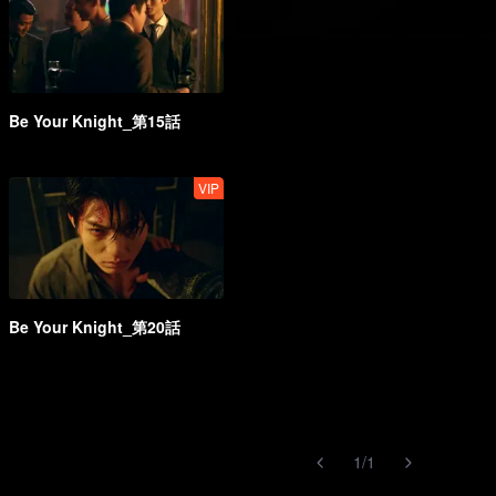
Be Your Knight_第15話
VIP
Be Your Knight_第20話
1
/
1