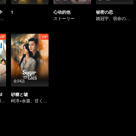
中
1
心动的他
秘密の恋
Fall in love during the divorce
ストーリー
姚冠宇、宿命の恋に揺れる
VIP
VIP
全24話
d
砂糖と嘘
Adorable Kid Helps, Dad Steps Up
柯淳×余茵、甘く危険な二度目の共演