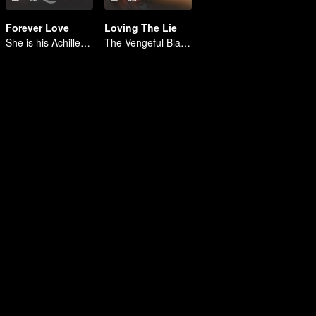
Forever Love
Loving The Lie
She is his Achilles' heel and his armor
The Vengeful Black Lotus Falls for the Rogue Young Master