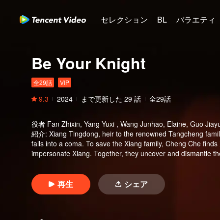
セレクション
BL
バラエティ
Be Your Knight
全29話
VIP
9.3
2024
まで更新した
29
話
全29話
役者
Fan Zhixin, Yang Yuxi , Wang Junhao, Elaine, Guo Jiayu
紹介
:
Xiang Tingdong, heir to the renowned Tangcheng family,
falls into a coma. To save the Xiang family, Cheng Che find
impersonate Xiang. Together, they uncover and dismantle the
succeed in completing their mission?
再生
シェア