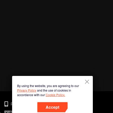
By using the website, you are agreeing to our
Privacy Policy
and the use of cookies in
accordance with our
Cookie Policy.
Phone
Accept
n