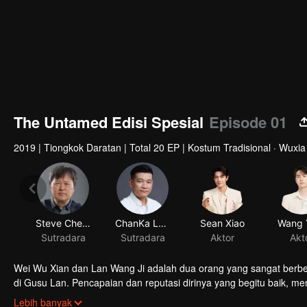
The Untamed Edisi Spesial
Episode 01
2019
|
Tiongkok Daratan
|
Total 20 EP
|
Kostum Tradisional · Wuxia 
Steve Cheng
ChanKa Lam
Sean Xiao
Wang 
Sutradara
Sutradara
Aktor
Akt
Wei Wu Xian dan Lan Wang Ji adalah dua orang yang sangat berbed
di Gusu Lan. Pencapaian dan reputasi dirinya yang begitu baik,
cahaya. Ia bak pahlawan dan tokoh panutan bagi semua orang di d
16 tahun setelah "kematiannya", Wei Wu Xian tiba-tiba muncul la
Lebih banyak