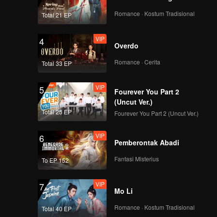
ji,
tersebut
luarga.
Romance · Kostum Tradisional
Total 21 EP
te
VIP
4
Overdo
Romance · Cerita
Total 33 EP
VIP
5
Fourever You Part 2
(Uncut Ver.)
Total 25 EP
Fourever You Part 2 (Uncut Ver.)
VIP
6
Pemberontak Abadi
Fantasi Misterius
To EP 152
VIP
7
Mo Li
Romance · Kostum Tradisional
Total 40 EP