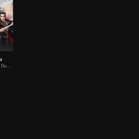
ju
Xu Kai & Nazha: Dunia Luar Biasa yang Penuh Semangat