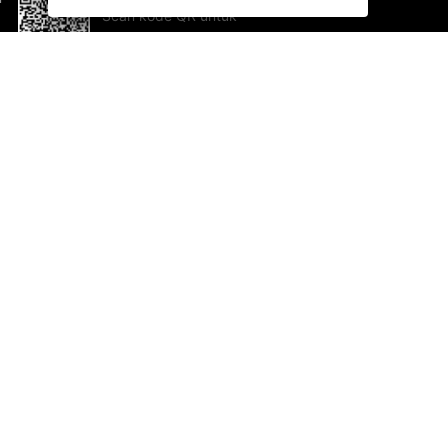
Scan kode QR untuk
mengunduh sekarang!
Bantuan dan Umpan Balik
Te
Saran
Ka
Ik
Al
ted.