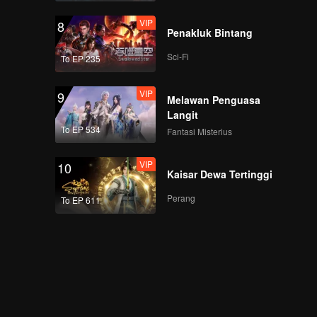
VIP
8
Penakluk Bintang
Sci-Fi
To EP 235
VIP
9
Melawan Penguasa
Langit
To EP 534
Fantasi Misterius
VIP
10
Kaisar Dewa Tertinggi
Perang
To EP 611