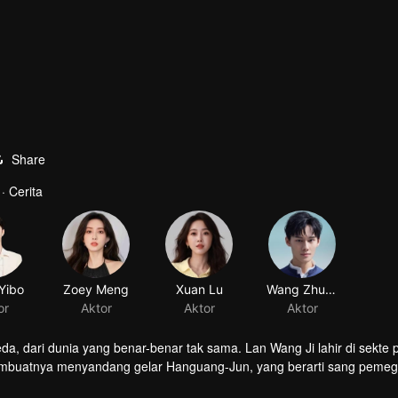
Share
· Cerita
Yibo
Zoey Meng
Xuan Lu
Wang Zhuocheng
or
Aktor
Aktor
Aktor
a, dari dunia yang benar-benar tak sama. Lan Wang Ji lahir di sekte
 membuatnya menyandang gelar Hanguang-Jun, yang berarti sang peme
unia pertapaan. Dirinya selalu muncul setiap dimanapun ada kekacaua
gi di Perkampungan Mo. Antara kebaikan dan kejahatan, benarkah Wei 