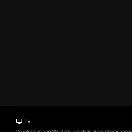
TV
Download aplikasi WeTV dan dapatkan akses hiburan kapa