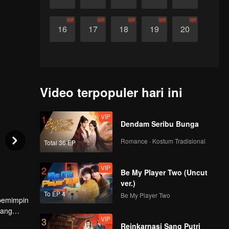
VIP
VIP
VIP
VIP
VIP
16
17
18
19
20
Video terpopuler hari ini
VIP
1
Dendam Seribu Bunga
Romance · Kostum Tradisional
Total 36 EP
VIP
2
Be My Player Two (Uncut
ver.)
To EP 4
Be My Player Two
 pemimpin
gang
VIP
3
n.
Wu Xian
Reinkarnasi Sang Putri