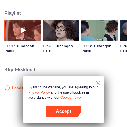
dengan Gu Manman dan ingin mencari cinta sejati, Gu Manman pergi tanpa
sepatah kata entah kemana. Syahdan, kakek Su Yu sakit keras dan ia punya
Playlist
permintaan pada cucunya: temukan Gu Manman. Setelah mencari, Su Yu
tak sengaja bertemu Qiao Mai yang mirip Gu Manman. Su Yu lantas
memintanya bertemu dengan sang kakek, membujuk sang lelaki tua
menjalani pengobatan, dan pura-pura jadi sepasang kekasih.
EP01: Tunangan
EP02: Tunangan
EP03: Tunangan
EP0
Palsu
Palsu
Palsu
Pal
Klip Eksklusif
By using the website, you are agreeing to our
Loading…
Privacy Policy
and the use of cookies in
accordance with our
Cookie Policy.
Accept
Buka App