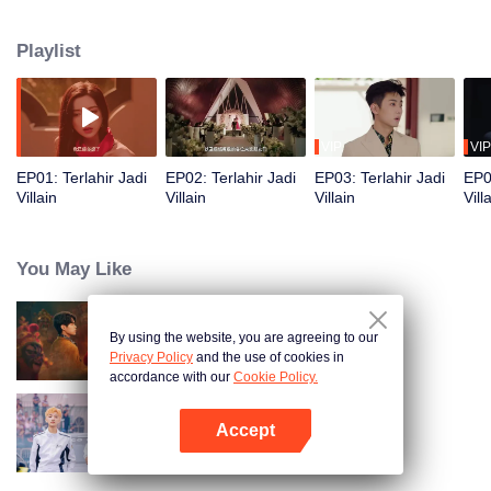
adalah bersikap rendah hati dan bertahan hidup dengan segala cara.
Namun, ketika para tokoh wanita mulai menyadari kekuatan yang
Playlist
memungkinkan mereka mendengar isi pikirannya, alur cerita pun mulai
kacau. Pada akhirnya, ia harus bekerja sama dengan sang protagonis yang
juga telah “terbangun”, Gu Zhantian, untuk melawan kekuatan yang
mengendalikan takdir mereka—sekaligus mencari jalan menuju penebusan
dan cara untuk kembali ke dunia asalnya.
VIP
VIP
EP01: Terlahir Jadi
EP02: Terlahir Jadi
EP03: Terlahir Jadi
EP0
Villain
Villain
Villain
Vill
You May Like
By using the website, you are agreeing to our
Masa Muda Ayahku
Privacy Policy
and the use of cookies in
accordance with our
Cookie Policy.
Accept
Pembalap Cinta
Buka App