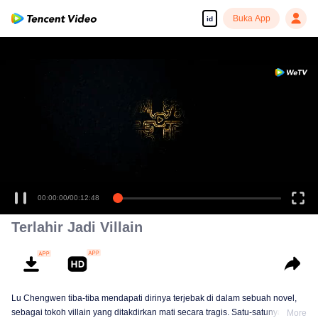
Buka App
id
00:00:00
/
00:12:48
Terlahir Jadi Villain
Lu Chengwen tiba-tiba mendapati dirinya terjebak di dalam sebuah novel,
sebagai tokoh villain yang ditakdirkan mati secara tragis. Satu-satunya cara
More