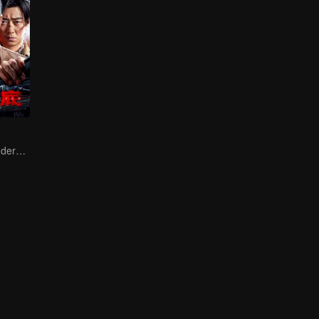
Collin Chou's Undercover War