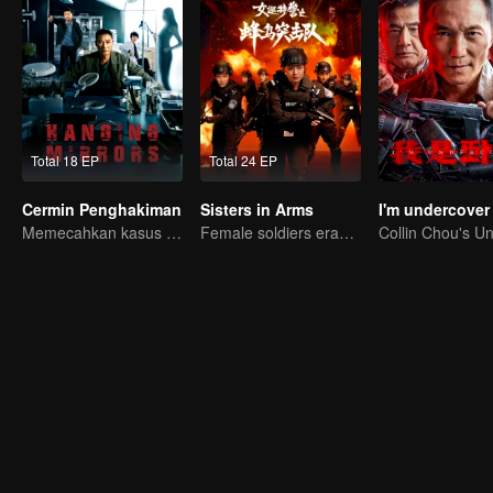
Total 18 EP
Total 24 EP
Cermin Penghakiman
Sisters in Arms
I'm undercover
Memecahkan kasus mutilasi mayat berantai
Female soldiers eradicating crime