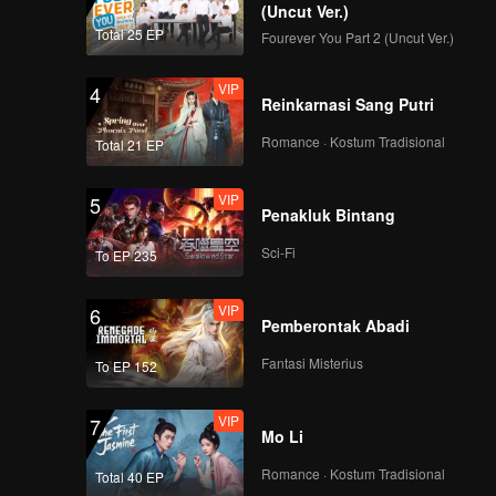
(Uncut Ver.)
Total 25 EP
Fourever You Part 2 (Uncut Ver.)
VIP
4
Reinkarnasi Sang Putri
Romance · Kostum Tradisional
Total 21 EP
VIP
5
Penakluk Bintang
Sci-Fi
To EP 235
VIP
6
Pemberontak Abadi
Fantasi Misterius
To EP 152
VIP
7
Mo Li
Romance · Kostum Tradisional
Total 40 EP