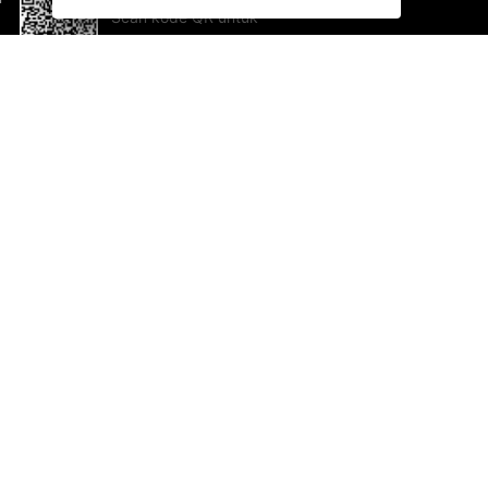
Scan kode QR untuk
mengunduh sekarang!
Bantuan dan Umpan Balik
Te
Saran
Ka
Ik
Al
ted.