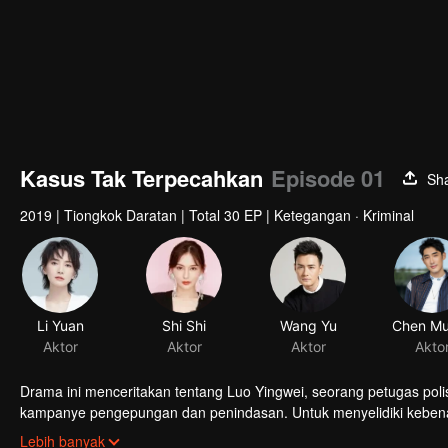
Kasus Tak Terpecahkan
Episode 01
Sh
2019
|
Tiongkok Daratan
|
Total 30 EP
|
Ketegangan · Kriminal
Li Yuan
Shi Shi
Wang Yu
Aktor
Aktor
Aktor
Akto
Drama ini menceritakan tentang Luo Yingwei, seorang petugas poli
kampanye pengepungan dan penindasan. Untuk menyelidiki kebena
pemindahan ke ruang arsip dan memimpin Cai Wenxin, Xia Luoyang
Lebih banyak