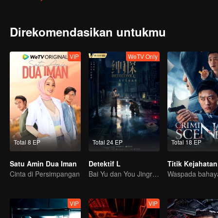
sebenarnya si pembunuh.
Direkomendasikan untukmu
VIP
WeTV Only
Total 8 EP
Total 24 EP
Total 18 EP
Satu Amin Dua Iman
Detektif L
Titik Kejahatan
Cinta di Persimpangan
Bai Yu dan You Jingru jadi detektif super
VIP
VIP