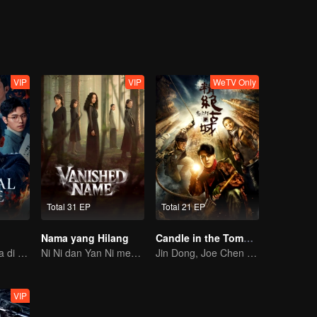
VIP
VIP
WeTV Only
Total 31 EP
Total 21 EP
Nama yang Hilang
Candle in the Tomb: the Ancient City of Jingjue
Waspada bahaya di sekitarmu
Ni Ni dan Yan Ni menguak misteri penuh ketegangan
Jin Dong, Joe Chen unlock an adventure in the tomb
VIP