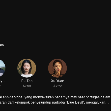
are
Chen Muyang
Pu Tao
Xu Yuan
r
Aktor
Aktor
si anti-narkoba, yang menyaksikan pacarnya mati saat bertugas dalam
ran dari kelompok penyelundup narkoba "Blue Devil", mengajukan
 dan Feng Yi untuk membentuk "tim kasus dingin" untuk mencari kisa