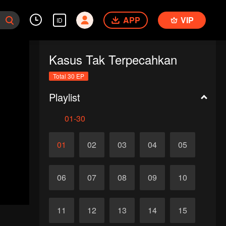
APP
VIP
ID
Kasus Tak Terpecahkan
Total 30 EP
Playlist
01-30
01
02
03
04
05
06
07
08
09
10
11
12
13
14
15