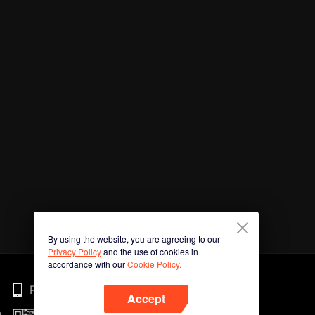
By using the website, you are agreeing to our
Privacy Policy
and the use of cookies in
accordance with our
Cookie Policy.
Phone
Accept
n