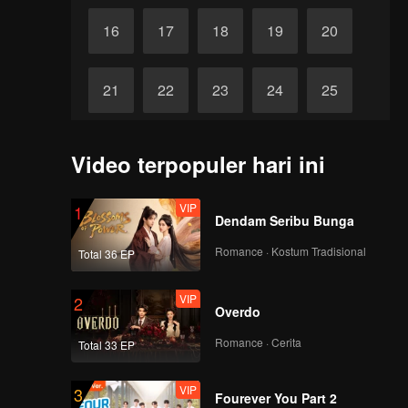
16
17
18
19
20
21
22
23
24
25
Tamat
26
27
28
29
30
Video terpopuler hari ini
VIP
1
Dendam Seribu Bunga
Romance · Kostum Tradisional
Total 36 EP
VIP
2
Overdo
Romance · Cerita
Total 33 EP
VIP
3
h
Fourever You Part 2