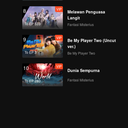
VIP
8
Melawan Penguasa
Langit
To EP 533
Fantasi Misterius
VIP
9
Be My Player Two (Uncut
ver.)
To EP 3
Be My Player Two
VIP
10
Dunia Sempurna
Fantasi Misterius
To EP 280