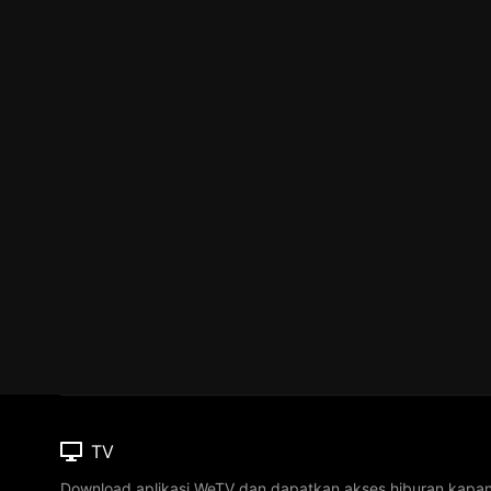
TV
Download aplikasi WeTV dan dapatkan akses hiburan kapa