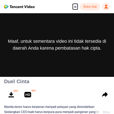
Buka App
id
Maaf, untuk sementara video ini tidak tersedia di
daerah Anda karena pembatasan hak cipta.
Duel Cinta
Wanita keren harus berperan menjadi pelayan yang direndahkan.
Sedangkan CEO baik harus berpura-pura menjadi pangeran yang brutal. Si
More