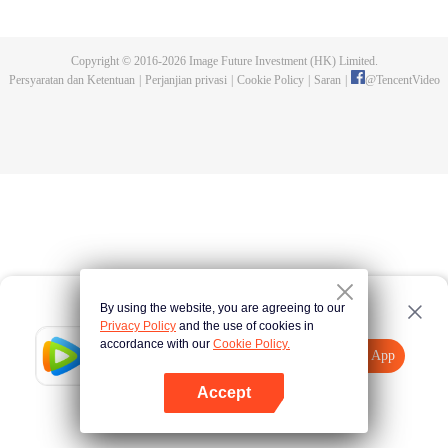
wanita mencoba membunuh pangeran. Sementara sang pangeran
berusaha memenangkan hati si pelayan. Dalam duel cinta yang lucu dan
romantis ini, siapa yang menyelsaikan misinya lebih dahulu?
Copyright © 2016-
2026
Image Future Investment (HK) Limited.
Persyaratan dan Ketentuan
|
Perjanjian privasi
|
Cookie Policy
|
Saran
|
@
TencentVideo
By using the website, you are agreeing to our
Privacy Policy
and the use of cookies in
accordance with our
Cookie Policy.
Tencent Video
Buka App
Tonton lebih banyak
Accept
Jika gagal, ulangi
Tekan di sini
lagi
Buka App