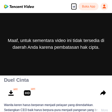
Buka App
id
Maaf, untuk sementara video ini tidak tersedia di
daerah Anda karena pembatasan hak cipta.
Duel Cinta
Wanita keren harus berperan menjadi pelayan yang direndahkan.
Sedangkan CEO baik harus berpura-pura menjadi pangeran yang brutal. Si
More