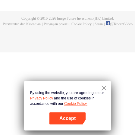
wanita mencoba membunuh pangeran. Sementara sang pangeran
berusaha memenangkan hati si pelayan. Dalam duel cinta yang lucu dan
romantis ini, siapa yang menyelsaikan misinya lebih dahulu?
Copyright © 2016-
2026
Image Future Investment (HK) Limited.
Persyaratan dan Ketentuan
|
Perjanjian privasi
|
Cookie Policy
|
Saran
|
@
TencentVideo
By using the website, you are agreeing to our
Privacy Policy
and the use of cookies in
accordance with our
Cookie Policy.
Accept
Buka App