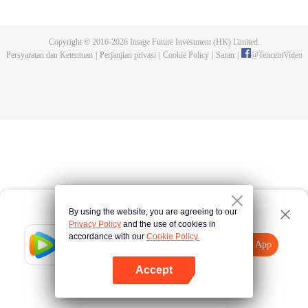
wanita mencoba membunuh pangeran. Sementara sang pangeran
berusaha memenangkan hati si pelayan. Dalam duel cinta yang lucu dan
romantis ini, siapa yang menyelsaikan misinya lebih dahulu?
Copyright © 2016-
2026
Image Future Investment (HK) Limited.
Persyaratan dan Ketentuan
|
Perjanjian privasi
|
Cookie Policy
|
Saran
|
@
TencentVideo
By using the website, you are agreeing to our
Privacy Policy
and the use of cookies in
accordance with our
Cookie Policy.
Tencent Video
Buka App
Tonton lebih banyak
Accept
Jika gagal, ulangi
Tekan di sini
lagi
Buka App