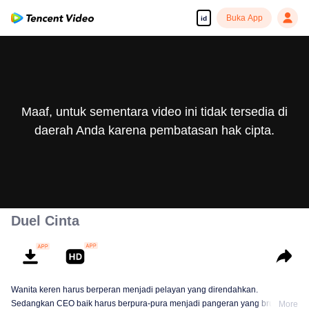
Buka App
id
Maaf, untuk sementara video ini tidak tersedia di
daerah Anda karena pembatasan hak cipta.
Duel Cinta
Wanita keren harus berperan menjadi pelayan yang direndahkan.
Sedangkan CEO baik harus berpura-pura menjadi pangeran yang brutal. Si
More