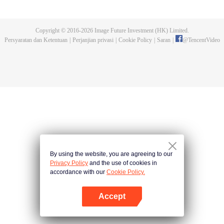
wanita mencoba membunuh pangeran. Sementara sang pangeran
berusaha memenangkan hati si pelayan. Dalam duel cinta yang lucu dan
romantis ini, siapa yang menyelsaikan misinya lebih dahulu?
Copyright © 2016-
2026
Image Future Investment (HK) Limited.
Persyaratan dan Ketentuan
|
Perjanjian privasi
|
Cookie Policy
|
Saran
|
@
TencentVideo
By using the website, you are agreeing to our
Privacy Policy
and the use of cookies in
accordance with our
Cookie Policy.
Accept
Buka App