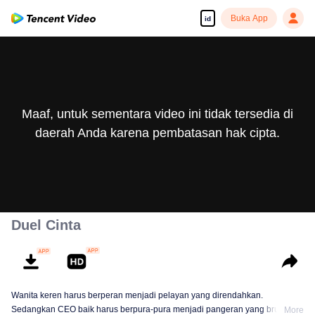
Buka App
id
Maaf, untuk sementara video ini tidak tersedia di
daerah Anda karena pembatasan hak cipta.
Duel Cinta
Wanita keren harus berperan menjadi pelayan yang direndahkan.
Sedangkan CEO baik harus berpura-pura menjadi pangeran yang brutal. Si
More