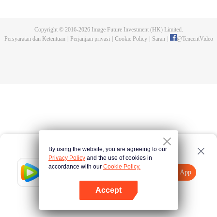
wanita mencoba membunuh pangeran. Sementara sang pangeran
berusaha memenangkan hati si pelayan. Dalam duel cinta yang lucu dan
romantis ini, siapa yang menyelsaikan misinya lebih dahulu?
Copyright © 2016-
2026
Image Future Investment (HK) Limited.
Persyaratan dan Ketentuan
|
Perjanjian privasi
|
Cookie Policy
|
Saran
|
@
TencentVideo
By using the website, you are agreeing to our
Privacy Policy
and the use of cookies in
accordance with our
Cookie Policy.
Tencent Video
Buka App
Tonton lebih banyak
Accept
Jika gagal, ulangi
Tekan di sini
lagi
Buka App