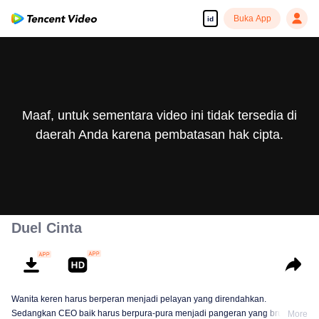
Buka App
id
Maaf, untuk sementara video ini tidak tersedia di
daerah Anda karena pembatasan hak cipta.
Duel Cinta
Wanita keren harus berperan menjadi pelayan yang direndahkan.
Sedangkan CEO baik harus berpura-pura menjadi pangeran yang brutal. Si
More