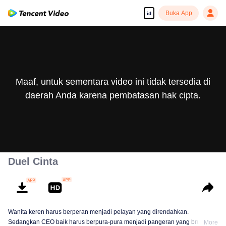
Buka App
id
Maaf, untuk sementara video ini tidak tersedia di
daerah Anda karena pembatasan hak cipta.
Duel Cinta
Wanita keren harus berperan menjadi pelayan yang direndahkan.
Sedangkan CEO baik harus berpura-pura menjadi pangeran yang brutal. Si
More