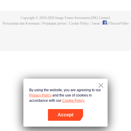
wanita mencoba membunuh pangeran. Sementara sang pangeran
berusaha memenangkan hati si pelayan. Dalam duel cinta yang lucu dan
romantis ini, siapa yang menyelsaikan misinya lebih dahulu?
Copyright © 2016-
2026
Image Future Investment (HK) Limited.
Persyaratan dan Ketentuan
|
Perjanjian privasi
|
Cookie Policy
|
Saran
|
@
TencentVideo
By using the website, you are agreeing to our
Privacy Policy
and the use of cookies in
accordance with our
Cookie Policy.
Accept
Buka App