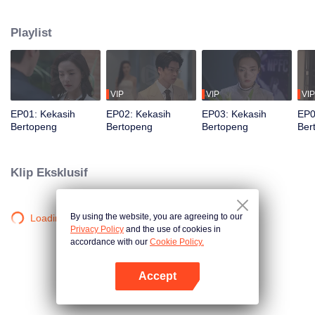
apakah Ia pernah bersungguh-sungguh tulus? Semua ini demi balas
dendam... atau justru untuk mencari penebusan?
Playlist
VIP
VIP
VIP
EP01: Kekasih
EP02: Kekasih
EP03: Kekasih
EP0
Bertopeng
Bertopeng
Bertopeng
Ber
Klip Eksklusif
By using the website, you are agreeing to our
Loading…
Privacy Policy
and the use of cookies in
accordance with our
Cookie Policy.
Accept
Buka App