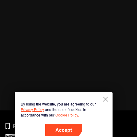
By using the website, you are agreeing to our
Privacy Policy
and the use of cookies in
accordance with our
Cookie Policy.
Phone
Accept
n