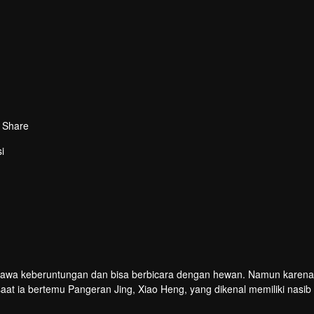
Share
i
membawa keberuntungan dan bisa berbicara dengan hewan. Namun karena
aat ia bertemu Pangeran Jing, Xiao Heng, yang dikenal memiliki nasib
geran melawan kutukan, menghadapi orang-orang jahat, dan mengun