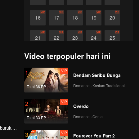
VIP
VIP
VIP
VIP
VIP
16
17
18
19
20
VIP
VIP
VIP
VIP
VIP
21
22
23
24
25
Video terpopuler hari ini
VIP
VIP
26
27
VIP
1
Dendam Seribu Bunga
Romance · Kostum Tradisional
Total 36 EP
VIP
2
Overdo
Romance · Cerita
Total 33 EP
 buruk.
VIP
3
gkap
Fourever You Part 2