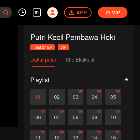
APP
VIP
ID
Putri Kecil Pembawa Hoki
Total 27 EP
VIP
Daftar putar
Klip Eksklusif
Playlist
VIP
VIP
VIP
01
02
03
04
05
VIP
VIP
VIP
VIP
VIP
06
07
08
09
10
VIP
VIP
VIP
VIP
VIP
11
12
13
14
15