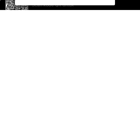
Scan kode QR untuk
mengunduh sekarang!
Bantuan dan Umpan Balik
Te
Saran
Ka
Ik
Al
ted.