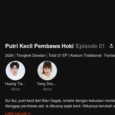
Putri Kecil Pembawa Hoki
Episode 01
2026
|
Tiongkok Daratan
|
Total 27 EP
|
Kostum Tradisional · Fantas
Huang Tianqi
Yang Shuyin
Aktor
Aktor
Sui Sui, putri kecil dari Klan Gagak, terlahir dengan kekuatan 
dianggap pembawa sial, ia dibuang sejak kecil. Hidupnya berubah s
Dengan kekuatan dan kecerdikannya, Sui Sui membantu sang pan
Lebih banyak