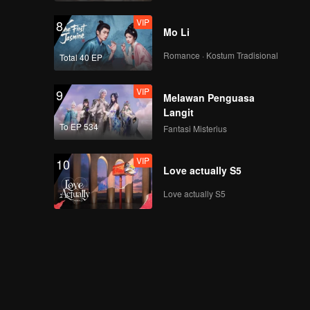
VIP
8
Mo Li
Romance · Kostum Tradisional
Total 40 EP
VIP
9
Melawan Penguasa
Langit
To EP 534
Fantasi Misterius
VIP
10
Love actually S5
Love actually S5