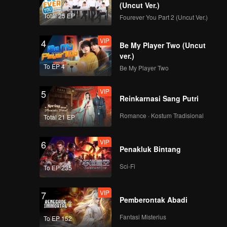
(Uncut Ver.)
Total 25 EP
Fourever You Part 2 (Uncut Ver.)
VIP
4
Be My Player Two (Uncut
ver.)
To EP 4
Be My Player Two
VIP
5
Reinkarnasi Sang Putri
Romance · Kostum Tradisional
Total 21 EP
VIP
6
Penakluk Bintang
Sci-Fi
To EP 235
VIP
7
Pemberontak Abadi
Fantasi Misterius
To EP 152