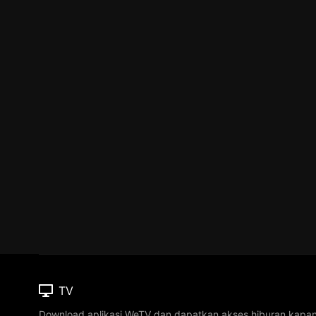
TV
Download aplikasi WeTV dan dapatkan akses hiburan kapa