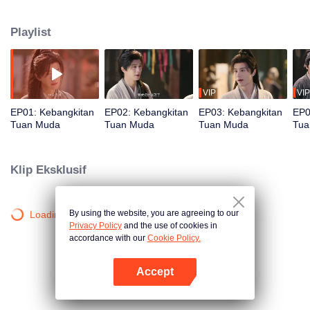
biasa, memecahkan berbagai kasus besar, hingga menciptakan senjata
yang mengubah jalannya perang. Di tengah intrik politik dan pertempuran di
Playlist
perbatasan, ia juga berusaha mengungkap kebenaran di balik kematian
ibunya. Dari seorang pemuda buangan, Ning Chen perlahan menjadi
legenda muda yang mengguncang Negeri Daxuan.
VIP
VIP
EP01: Kebangkitan
EP02: Kebangkitan
EP03: Kebangkitan
EP0
Tuan Muda
Tuan Muda
Tuan Muda
Tua
Klip Eksklusif
By using the website, you are agreeing to our
Loading…
Privacy Policy
and the use of cookies in
accordance with our
Cookie Policy.
Accept
Buka App