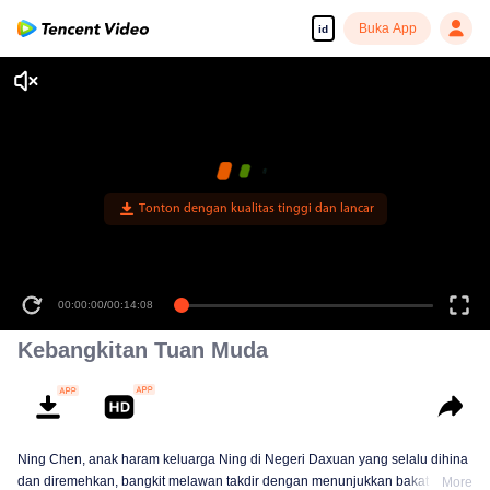
Buka App
id
Tonton dengan kualitas tinggi dan lancar
00:00:00
/
00:14:08
Kebangkitan Tuan Muda
Ning Chen, anak haram keluarga Ning di Negeri Daxuan yang selalu dihina
dan diremehkan, bangkit melawan takdir dengan menunjukkan bakat luar
More