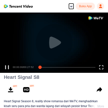
Buka App
id
00:00:00
/
00:27:52
Heart Signal S8
Heart Signal Season 8, reality show romansa dari WeTV, menghadirkan
kisah seru para pria dan wanita lajang dari wilayah pesisir timur Tiongkok
More