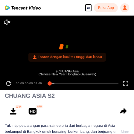
Buka App
id
Tonton dengan kualitas tinggi dan lancar
(CHUANG Aisa
Chinese New Year Hongbao Giveaway)
00:00:00
/
00:02:49
CHUANG ASIA S2
Yuk intip petualangan para trainee pria dari berbagai negara di Asia
berkumpul di Bangkok untuk bersaing, berkembang, dan berjuang untuk
More