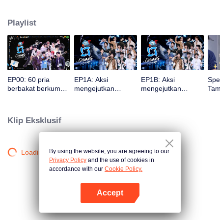
menjadi grup pria internasional, siapa saja yang akan terpilih?
Playlist
EP00: 60 pria
EP1A: Aksi
EP1B: Aksi
Spe
berbakat berkumpul
mengejutkan
mengejutkan
Tam
di Bangkok, unjuk
mentor pembuka
mentor pembuka
Ter
bakat dan
membuat penonton
membuat penonton
Per
kreativitas mereka
terpukau!
terpukau!
Par
Klip Eksklusif
Penampilan
Penampilan
But
perdana dan
perdana dan
penilaian awal
penilaian awal
peserta
peserta
By using the website, you are agreeing to our
Loading…
Privacy Policy
and the use of cookies in
accordance with our
Cookie Policy.
Accept
Buka App