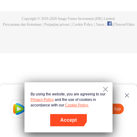
kemampuannya. Setelah itu, identitas baru Su Yi adalah anak selir dari
keluarga Su. Karena curiga ada yang tidak beres dengan kematian ibunya,
Su Yi kabur dari rumah. Namun, tiba-tiba, ia kehilangan kekuatan
Copyright © 2016-
2026
Image Future Investment (HK) Limited.
kultivasinya dan terpaksa menjadi menantu rumah tangga. Setahun
Persyaratan dan Ketentuan
|
Perjanjian privasi
|
Cookie Policy
|
Saran
|
@
TencentVideo
kemudian, ia membangkitkan ingatan tentang kehidupan sebelumnya dan
mulai mengubah takdir...
By using the website, you are agreeing to our
Privacy Policy
and the use of cookies in
accordance with our
Cookie Policy.
Tencent Video
Buka App
Tonton lebih banyak
Accept
Jika gagal, ulangi
Tekan di sini
lagi
Buka App