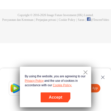
kemampuannya. Setelah itu, identitas baru Su Yi adalah anak selir dari
keluarga Su. Karena curiga ada yang tidak beres dengan kematian ibunya,
Su Yi kabur dari rumah. Namun, tiba-tiba, ia kehilangan kekuatan
Copyright © 2016-
2026
Image Future Investment (HK) Limited.
kultivasinya dan terpaksa menjadi menantu rumah tangga. Setahun
Persyaratan dan Ketentuan
|
Perjanjian privasi
|
Cookie Policy
|
Saran
|
@
TencentVideo
kemudian, ia membangkitkan ingatan tentang kehidupan sebelumnya dan
mulai mengubah takdir...
By using the website, you are agreeing to our
Privacy Policy
and the use of cookies in
accordance with our
Cookie Policy.
Tencent Video
Buka App
Tonton lebih banyak
Accept
Jika gagal, ulangi
Tekan di sini
lagi
Buka App