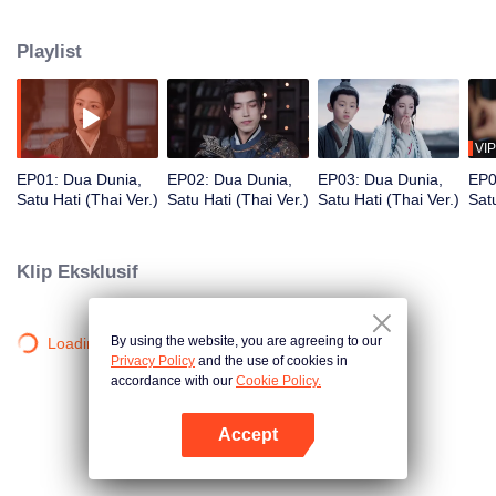
saling menguji, rahasia kelam masa lalu terungkap. Apakah manusia
dengan hidup terbatas dan iblis yang hidup ratusan tahun bisa bersatu
Playlist
melawan waktu?
VIP
EP01: Dua Dunia,
EP02: Dua Dunia,
EP03: Dua Dunia,
EP0
Satu Hati (Thai Ver.)
Satu Hati (Thai Ver.)
Satu Hati (Thai Ver.)
Satu
Klip Eksklusif
By using the website, you are agreeing to our
Loading…
Privacy Policy
and the use of cookies in
accordance with our
Cookie Policy.
Accept
Buka App