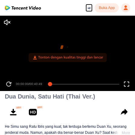
Buka App
id
Tonton dengan kualitas tinggi dan lancar
00:00:00
/
00:40:49
Dua Dunia, Satu Hati (Thai Ver.)
He Simu sang Ratu Iblis yang kuat, tak terduga bertemu Duan Xu, seorang
jenderal muda. Namun, apakah dia benar-benar Duan Xu? Saat keduanya
More