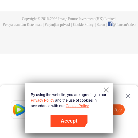
dan tidak meninggalkannya. Tapi dia tidak menyangka gurunya akan
dibunuh. Kini tidak ada yang bisa melindunginya lagi. Chen Feng lalu
mengabdikan diri untuk menjaga makam gurunya selama lima tahun.
Copyright © 2016-
2026
Image Future Investment (HK) Limited.
Namun ia justru menemukan sang guru memalsukan kematiannya. Ia juga
Persyaratan dan Ketentuan
|
Perjanjian privasi
|
Cookie Policy
|
Saran
|
@
TencentVideo
menemukan darah naga tertinggi serta bejana ritual kuno misterius yang
ditinggalkan gurunya. Chen Feng lalu bangkit dan memulai perjalanan
untuk menemukan gurunya dan menjadi kuat.
By using the website, you are agreeing to our
Privacy Policy
and the use of cookies in
accordance with our
Cookie Policy.
Tencent Video
Buka App
Tonton lebih banyak
Accept
Jika gagal, ulangi
Tekan di sini
lagi
Buka App