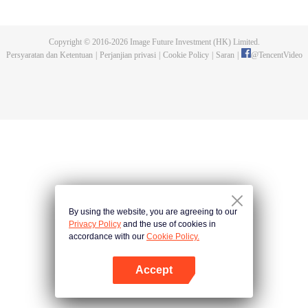
dan tidak meninggalkannya. Tapi dia tidak menyangka gurunya akan
dibunuh. Kini tidak ada yang bisa melindunginya lagi. Chen Feng lalu
mengabdikan diri untuk menjaga makam gurunya selama lima tahun.
Copyright © 2016-
2026
Image Future Investment (HK) Limited.
Namun ia justru menemukan sang guru memalsukan kematiannya. Ia juga
Persyaratan dan Ketentuan
|
Perjanjian privasi
|
Cookie Policy
|
Saran
|
@
TencentVideo
menemukan darah naga tertinggi serta bejana ritual kuno misterius yang
ditinggalkan gurunya. Chen Feng lalu bangkit dan memulai perjalanan
untuk menemukan gurunya dan menjadi kuat.
By using the website, you are agreeing to our
Privacy Policy
and the use of cookies in
accordance with our
Cookie Policy.
Accept
Buka App