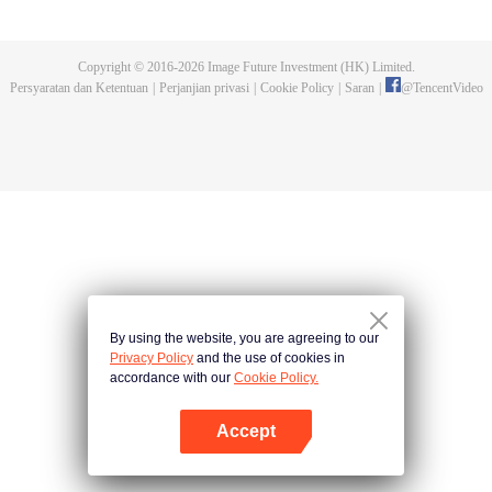
dan tidak meninggalkannya. Tapi dia tidak menyangka gurunya akan
dibunuh. Kini tidak ada yang bisa melindunginya lagi. Chen Feng lalu
mengabdikan diri untuk menjaga makam gurunya selama lima tahun.
Copyright © 2016-
2026
Image Future Investment (HK) Limited.
Namun ia justru menemukan sang guru memalsukan kematiannya. Ia juga
Persyaratan dan Ketentuan
|
Perjanjian privasi
|
Cookie Policy
|
Saran
|
@
TencentVideo
menemukan darah naga tertinggi serta bejana ritual kuno misterius yang
ditinggalkan gurunya. Chen Feng lalu bangkit dan memulai perjalanan
untuk menemukan gurunya dan menjadi kuat.
By using the website, you are agreeing to our
Privacy Policy
and the use of cookies in
accordance with our
Cookie Policy.
Accept
Buka App