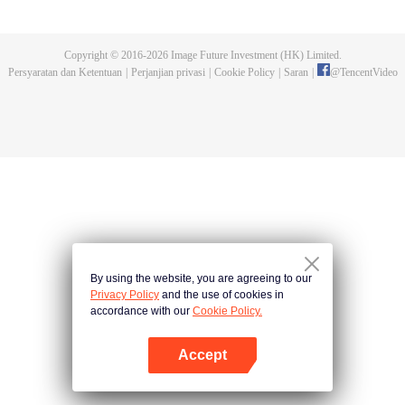
dan tidak meninggalkannya. Tapi dia tidak menyangka gurunya akan
dibunuh. Kini tidak ada yang bisa melindunginya lagi. Chen Feng lalu
mengabdikan diri untuk menjaga makam gurunya selama lima tahun.
Copyright © 2016-
2026
Image Future Investment (HK) Limited.
Namun ia justru menemukan sang guru memalsukan kematiannya. Ia juga
Persyaratan dan Ketentuan
|
Perjanjian privasi
|
Cookie Policy
|
Saran
|
@
TencentVideo
menemukan darah naga tertinggi serta bejana ritual kuno misterius yang
ditinggalkan gurunya. Chen Feng lalu bangkit dan memulai perjalanan
untuk menemukan gurunya dan menjadi kuat.
By using the website, you are agreeing to our
Privacy Policy
and the use of cookies in
accordance with our
Cookie Policy.
Accept
Buka App