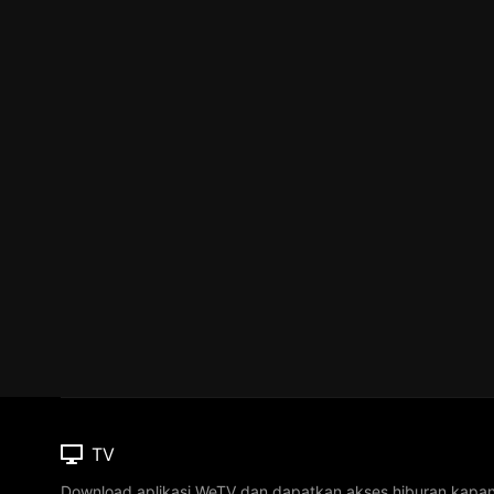
TV
Download aplikasi WeTV dan dapatkan akses hiburan kapa