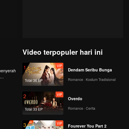
Video terpopuler hari ini
VIP
1
Dendam Seribu Bunga
 menyerah
Romance · Kostum Tradisional
Total 36 EP
a juga
lanan
VIP
2
Overdo
Romance · Cerita
Total 33 EP
VIP
3
Fourever You Part 2