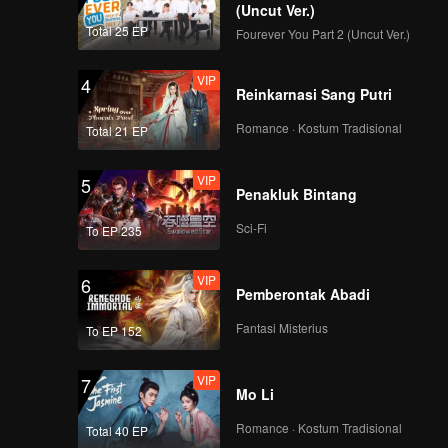
(Uncut Ver.)
Total 25 EP
Fourever You Part 2 (Uncut Ver.)
VIP
4
Reinkarnasi Sang Putri
Romance · Kostum Tradisional
Total 21 EP
VIP
5
Penakluk Bintang
Sci-Fi
To EP 235
VIP
6
Pemberontak Abadi
Fantasi Misterius
To EP 152
VIP
7
Mo Li
Romance · Kostum Tradisional
Total 40 EP