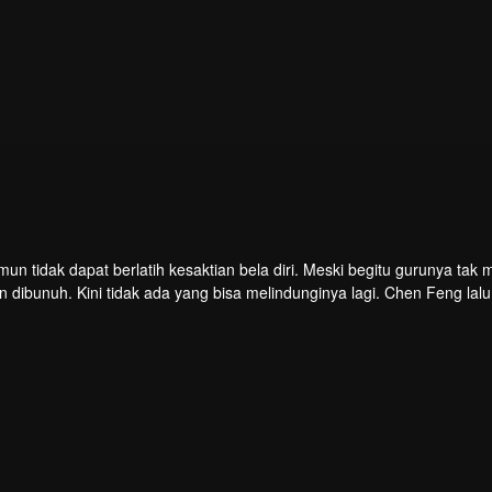
mun tidak dapat berlatih kesaktian bela diri. Meski begitu gurunya tak
dibunuh. Kini tidak ada yang bisa melindunginya lagi. Chen Feng lalu
n. Namun ia justru menemukan sang guru memalsukan kematiannya. I
 yang ditinggalkan gurunya. Chen Feng lalu bangkit dan memulai perja