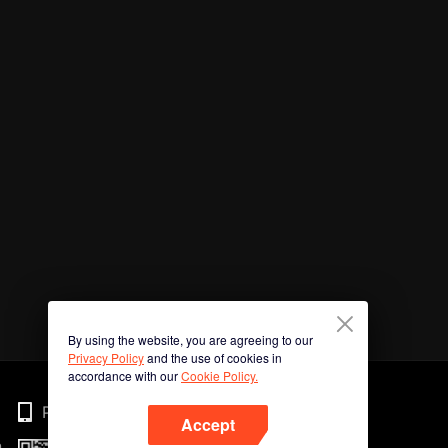
By using the website, you are agreeing to our
Privacy Policy
and the use of cookies in
accordance with our
Cookie Policy.
Phone
Accept
n