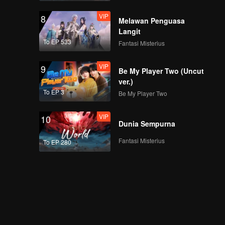
VIP
8
Melawan Penguasa
Langit
To EP 533
Fantasi Misterius
VIP
9
Be My Player Two (Uncut
ver.)
To EP 3
Be My Player Two
VIP
10
Dunia Sempurna
Fantasi Misterius
To EP 280