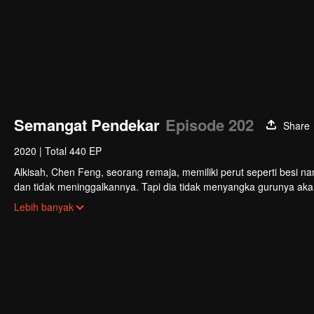
Semangat Pendekar
Episode 202
Share
2020
|
Total 440 EP
Alkisah, Chen Feng, seorang remaja, memiliki perut seperti besi na
dan tidak meninggalkannya. Tapi dia tidak menyangka gurunya akan 
mengabdikan diri untuk menjaga makam gurunya selama lima tahu
Lebih banyak
menemukan darah naga tertinggi serta bejana ritual kuno misterius
untuk menemukan gurunya dan menjadi kuat.