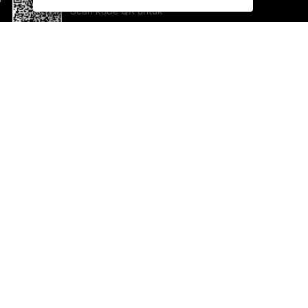
Scan kode QR untuk
mengunduh sekarang!
Bantuan dan Umpan Balik
Te
Saran
Ka
Ik
Al
ted.