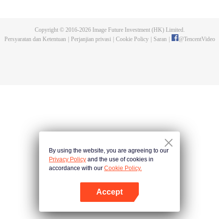
dan tidak meninggalkannya. Tapi dia tidak menyangka gurunya akan
dibunuh. Kini tidak ada yang bisa melindunginya lagi. Chen Feng lalu
mengabdikan diri untuk menjaga makam gurunya selama lima tahun.
Copyright © 2016-
2026
Image Future Investment (HK) Limited.
Namun ia justru menemukan sang guru memalsukan kematiannya. Ia juga
Persyaratan dan Ketentuan
|
Perjanjian privasi
|
Cookie Policy
|
Saran
|
@
TencentVideo
menemukan darah naga tertinggi serta bejana ritual kuno misterius yang
ditinggalkan gurunya. Chen Feng lalu bangkit dan memulai perjalanan
untuk menemukan gurunya dan menjadi kuat.
By using the website, you are agreeing to our
Privacy Policy
and the use of cookies in
accordance with our
Cookie Policy.
Accept
Buka App