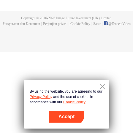
dan tidak meninggalkannya. Tapi dia tidak menyangka gurunya akan
dibunuh. Kini tidak ada yang bisa melindunginya lagi. Chen Feng lalu
mengabdikan diri untuk menjaga makam gurunya selama lima tahun.
Copyright © 2016-
2026
Image Future Investment (HK) Limited.
Namun ia justru menemukan sang guru memalsukan kematiannya. Ia juga
Persyaratan dan Ketentuan
|
Perjanjian privasi
|
Cookie Policy
|
Saran
|
@
TencentVideo
menemukan darah naga tertinggi serta bejana ritual kuno misterius yang
ditinggalkan gurunya. Chen Feng lalu bangkit dan memulai perjalanan
untuk menemukan gurunya dan menjadi kuat.
By using the website, you are agreeing to our
Privacy Policy
and the use of cookies in
accordance with our
Cookie Policy.
Accept
Buka App