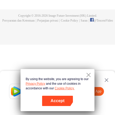
dan tidak meninggalkannya. Tapi dia tidak menyangka gurunya akan
dibunuh. Kini tidak ada yang bisa melindunginya lagi. Chen Feng lalu
mengabdikan diri untuk menjaga makam gurunya selama lima tahun.
Copyright © 2016-
2026
Image Future Investment (HK) Limited.
Namun ia justru menemukan sang guru memalsukan kematiannya. Ia juga
Persyaratan dan Ketentuan
|
Perjanjian privasi
|
Cookie Policy
|
Saran
|
@
TencentVideo
menemukan darah naga tertinggi serta bejana ritual kuno misterius yang
ditinggalkan gurunya. Chen Feng lalu bangkit dan memulai perjalanan
untuk menemukan gurunya dan menjadi kuat.
By using the website, you are agreeing to our
Privacy Policy
and the use of cookies in
accordance with our
Cookie Policy.
Tencent Video
Buka App
Tonton lebih banyak
Accept
Jika gagal, ulangi
Tekan di sini
lagi
Buka App