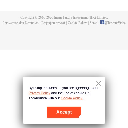
dan tidak meninggalkannya. Tapi dia tidak menyangka gurunya akan
dibunuh. Kini tidak ada yang bisa melindunginya lagi. Chen Feng lalu
mengabdikan diri untuk menjaga makam gurunya selama lima tahun.
Copyright © 2016-
2026
Image Future Investment (HK) Limited.
Namun ia justru menemukan sang guru memalsukan kematiannya. Ia juga
Persyaratan dan Ketentuan
|
Perjanjian privasi
|
Cookie Policy
|
Saran
|
@
TencentVideo
menemukan darah naga tertinggi serta bejana ritual kuno misterius yang
ditinggalkan gurunya. Chen Feng lalu bangkit dan memulai perjalanan
untuk menemukan gurunya dan menjadi kuat.
By using the website, you are agreeing to our
Privacy Policy
and the use of cookies in
accordance with our
Cookie Policy.
Accept
Buka App