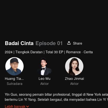
Badai Cinta
Episode 01
Share
2024
|
Tiongkok Daratan
|
Total 30 EP
|
Romance · Cerita
Huang Tianren
L‎eo Wu
Zhao Jinmai
Sutradara
Aktor
Aktor
Yin Guo, seorang pemain biliar profesional, tinggal di New York s
bertemu Lin Yi Yang. Setelah bergaul, dia menyadari bahwa Lin Yi
kesalahan ketika dia masih muda dan sembrono. Dia menolak untu
Lebih banyak