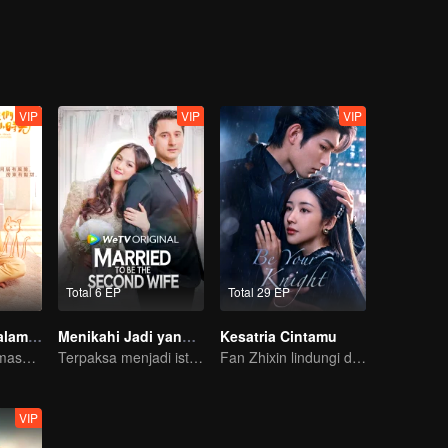
h menyerah biliar. Lin Yi Yang jatuh cinta pada Yin Guo pada pandangan
 mereka, dia memutuskan untuk kembali ke arena dan memenuhi mimp
VIP
VIP
VIP
Total 6 EP
Total 29 EP
Rebahkan Kepalamu di Bahuku
Menikahi Jadi yang Kedua
Kesatria Cintamu
Kelanjutan dari masa muda yang manis
Terpaksa menjadi istri kedua di tengah himpitan ekonomi.
Fan Zhixin lindungi doi dari marabahaya
VIP