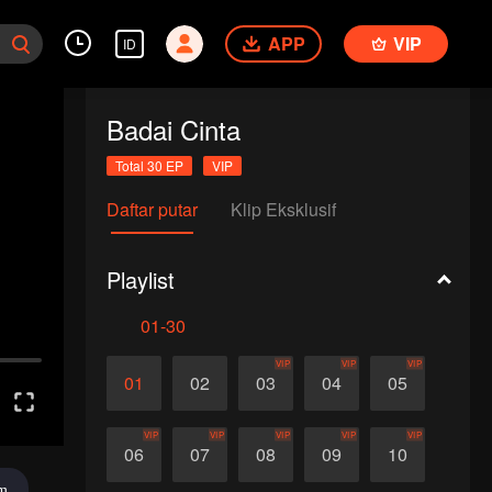
APP
VIP
ID
Badai Cinta
Total 30 EP
VIP
Daftar putar
Klip Eksklusif
Playlist
01-30
VIP
VIP
VIP
01
02
03
04
05
VIP
VIP
VIP
VIP
VIP
06
07
08
09
10