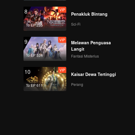
VIP
8
Penakluk Bintang
Sci-Fi
To EP 235
VIP
9
Melawan Penguasa
Langit
To EP 534
Fantasi Misterius
VIP
10
Kaisar Dewa Tertinggi
Perang
To EP 611