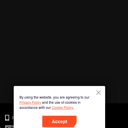
By using the website, you are agreeing to our
Privacy Policy
and the use of cookies in
accordance with our
Cookie Policy.
Phone
Accept
n