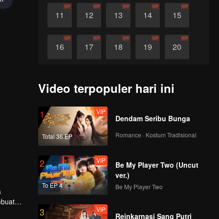
VIP
VIP
VIP
VIP
VIP
11
12
13
14
15
VIP
VIP
VIP
VIP
VIP
16
17
18
19
20
VIP
VIP
VIP
VIP
VIP
21
22
23
24
25
Video terpopuler hari ini
VIP
VIP
VIP
VIP
VIP
26
27
28
29
30
VIP
1
Dendam Seribu Bunga
Romance · Kostum Tradisional
Total 36 EP
VIP
2
Be My Player Two (Uncut
ver.)
To EP 4
Be My Player Two
a
mbuat
VIP
3
a selama
Reinkarnasi Sang Putri