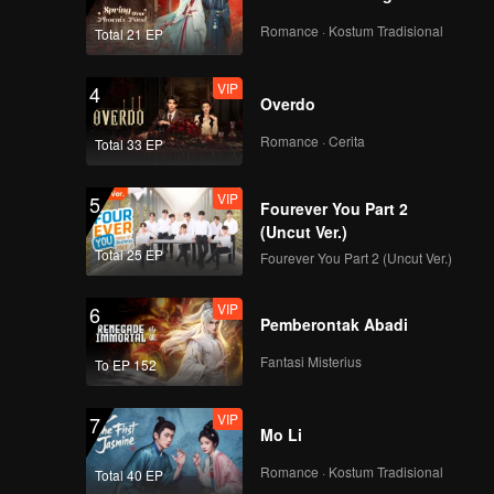
 pertama.
inya
Romance · Kostum Tradisional
Total 21 EP
VIP
4
Overdo
Romance · Cerita
Total 33 EP
VIP
5
Fourever You Part 2
(Uncut Ver.)
Total 25 EP
Fourever You Part 2 (Uncut Ver.)
VIP
6
Pemberontak Abadi
Fantasi Misterius
To EP 152
VIP
7
Mo Li
Romance · Kostum Tradisional
Total 40 EP