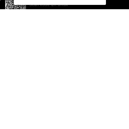
Scan kode QR untuk
mengunduh sekarang!
Bantuan dan Umpan Balik
Te
Saran
Ka
Ik
Al
ted.