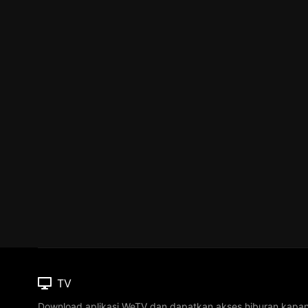
TV
Download aplikasi WeTV dan dapatkan akses hiburan kapa