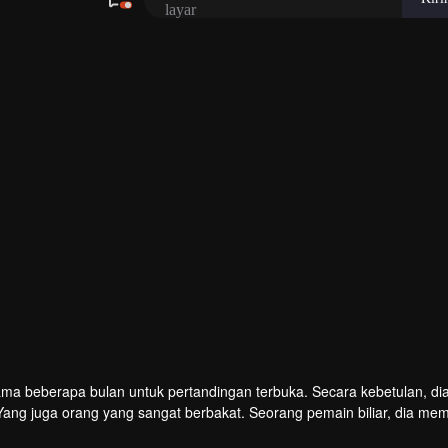
elama beberapa bulan untuk pertandingan terbuka. Secara kebetulan, di
 Yang juga orang yang sangat berbakat. Seorang pemain biliar, dia me
k menundukkan kepalanya, jadi dia meninggalkan biliar kesayanganny