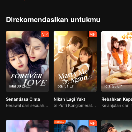
lebih dari sepuluh tahun dan pergi ke luar negeri. Dia tidak perna
Untuk mengejarnya, dia mencoba yang terbaik. Demi masa depan
bertahun-tahun yang lalu.
Direkomendasikan untukmu
VIP
VIP
Total 30 EP
Total 31 EP
Total 25 EP
Senantiasa Cinta
Nikah Lagi Yuk!
Berawal dari sebuah ciuman
Si Putri Konglomerat jatuh cinta pada kembaran mendiang Suaminya?
VIP