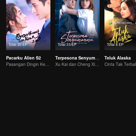
Total 30 EP
Total 31 EP
Total 8 EP
Pacarku Alien S2
Terpesona Senyumanmu (Audio Indonesia)
Teluk Alaska
Pasangan Dingin Kembali dengan Romansa Manis
Xu Kai dan Cheng Xiao Mengejar Mimpi dengan Penuh Semangat