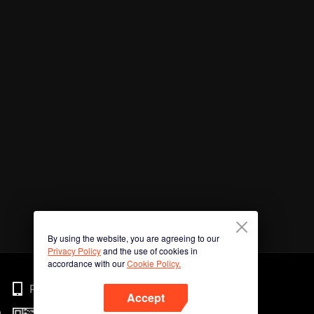
By using the website, you are agreeing to our
Privacy Policy
and the use of cookies in
accordance with our
Cookie Policy.
Phone
Accept
n