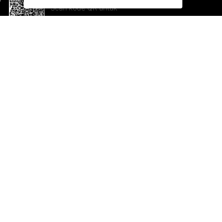
Scan kode QR untuk
mengunduh sekarang!
Bantuan dan Umpan Balik
Te
Saran
Ka
Ik
Al
ted.