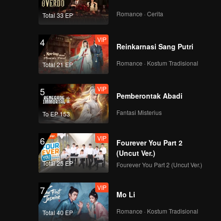
Romance · Cerita
Total 33 EP
VIP
4
Reinkarnasi Sang Putri
Romance · Kostum Tradisional
Total 21 EP
VIP
5
Pemberontak Abadi
Fantasi Misterius
To EP 153
VIP
6
Fourever You Part 2
(Uncut Ver.)
Total 25 EP
Fourever You Part 2 (Uncut Ver.)
VIP
7
Mo Li
Romance · Kostum Tradisional
Total 40 EP