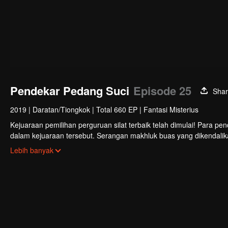
Pendekar Pedang Suci
Episode 25
Sha
2019
|
Daratan/Tiongkok
|
Total 660 EP
|
Fantasi Misterius
Kejuaraan pemilihan perguruan silat terbaik telah dimulai! Para p
dalam kejuaraan tersebut. Serangan makhluk buas yang dikendali
mengungkap fakta keterlibatan Sekte Evolusi Surgawi. Menjadi tu
Lebih banyak
di rimba persilatan.