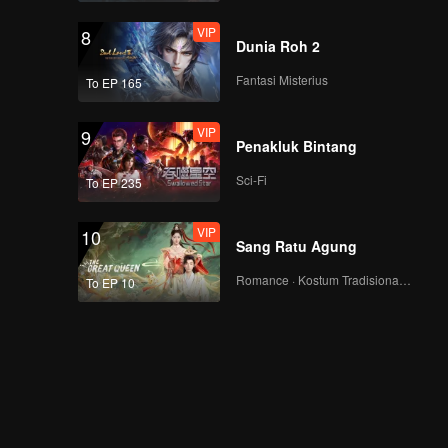
VIP
8
Dunia Roh 2
Fantasi Misterius
To EP 165
VIP
9
Penakluk Bintang
Sci-Fi
To EP 235
VIP
10
Sang Ratu Agung
Romance · Kostum Tradisional · Fantasi
To EP 10