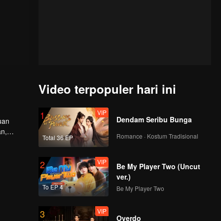
Video terpopuler hari ini
VIP
1
Dendam Seribu Bunga
uan
an,
Romance · Kostum Tradisional
Total 36 EP
r wahid
VIP
2
Be My Player Two (Uncut
ver.)
To EP 4
Be My Player Two
VIP
3
Overdo