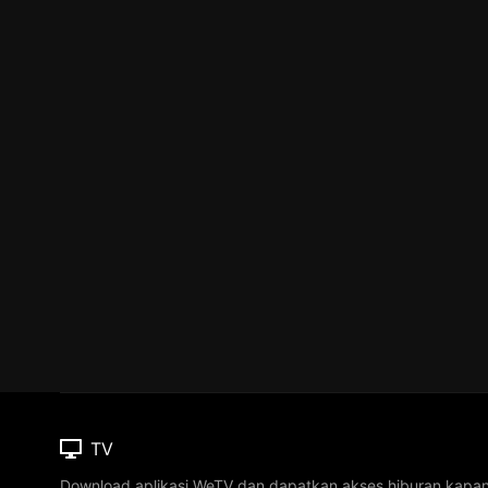
TV
Download aplikasi WeTV dan dapatkan akses hiburan kapa