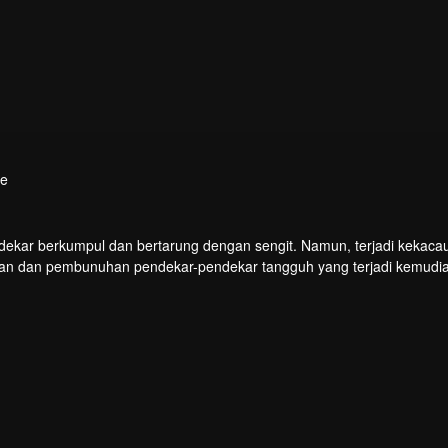
re
endekar berkumpul dan bertarung dengan sengit. Namun, terjadi kekaca
kan dan pembunuhan pendekar-pendekar tangguh yang terjadi kemudi
gas Chu Xingyun menghadapi rintangan itu dan menjadi pendekar nomo