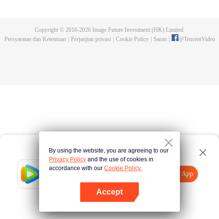
kejuaraan tersebut. Serangan makhluk buas yang dikendalikan dan
pembunuhan pendekar-pendekar tangguh yang terjadi kemudian,
mengungkap fakta keterlibatan Sekte Evolusi Surgawi. Menjadi tugas Chu
Copyright © 2016-
2026
Image Future Investment (HK) Limited.
Xingyun menghadapi rintangan itu dan menjadi pendekar nomor wahid di
Persyaratan dan Ketentuan
|
Perjanjian privasi
|
Cookie Policy
|
Saran
|
@
TencentVideo
rimba persilatan.
By using the website, you are agreeing to our
Privacy Policy
and the use of cookies in
accordance with our
Cookie Policy.
Tencent Video
Buka App
Tonton lebih banyak
Accept
Jika gagal, ulangi
Tekan di sini
lagi
Buka App