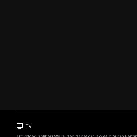
TV
Download aplikasi WeTV dan dapatkan akses hiburan kapa