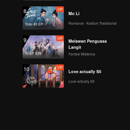
VIP
8
Mo Li
Romance · Kostum Tradisional
Total 40 EP
VIP
9
Melawan Penguasa
Langit
To EP 534
Fantasi Misterius
VIP
10
Love actually S5
Love actually S5