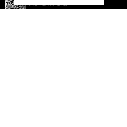
Scan kode QR untuk
mengunduh sekarang!
Bantuan dan Umpan Balik
Te
Saran
Ka
Ik
Al
ted.