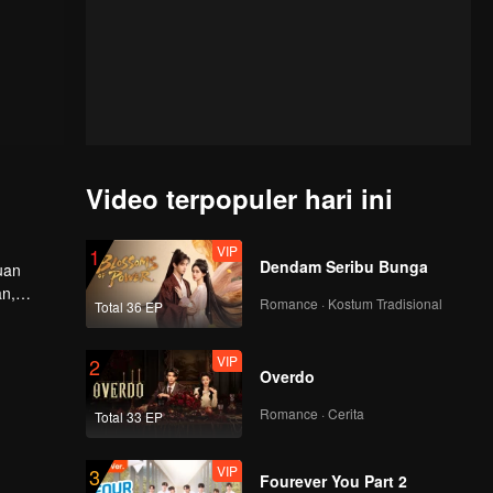
Video terpopuler hari ini
VIP
1
Dendam Seribu Bunga
uan
an,
Romance · Kostum Tradisional
Total 36 EP
r wahid
VIP
2
Overdo
Romance · Cerita
Total 33 EP
VIP
3
Fourever You Part 2