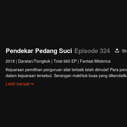
Pendekar Pedang Suci
Episode 324
Sh
2019
|
Daratan/Tiongkok
|
Total 660 EP
|
Fantasi Misterius
Kejuaraan pemilihan perguruan silat terbaik telah dimulai! Para p
dalam kejuaraan tersebut. Serangan makhluk buas yang dikendali
mengungkap fakta keterlibatan Sekte Evolusi Surgawi. Menjadi tu
Lebih banyak
di rimba persilatan.