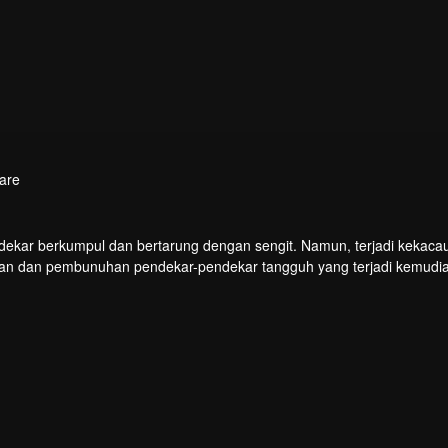
are
endekar berkumpul dan bertarung dengan sengit. Namun, terjadi kekaca
kan dan pembunuhan pendekar-pendekar tangguh yang terjadi kemudi
gas Chu Xingyun menghadapi rintangan itu dan menjadi pendekar nomo