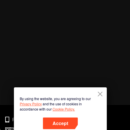
By using the website, you are agreeing to our
Privacy Policy
and the use of cookies in
accordance with our
Cookie Policy.
Phone
Accept
n