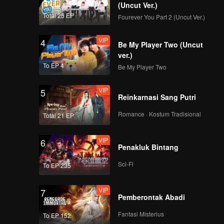
(Uncut Ver.)
Total 25 EP
Fourever You Part 2 (Uncut Ver.)
VIP
4
Be My Player Two (Uncut
ver.)
To EP 4
Be My Player Two
VIP
5
Reinkarnasi Sang Putri
Romance · Kostum Tradisional
Total 21 EP
VIP
6
Penakluk Bintang
Sci-Fi
To EP 235
VIP
7
Pemberontak Abadi
Fantasi Misterius
To EP 152