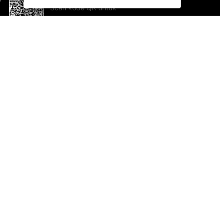
Scan kode QR untuk
mengunduh sekarang!
Bantuan dan Umpan Balik
Te
Saran
Ka
Ik
Al
ted.