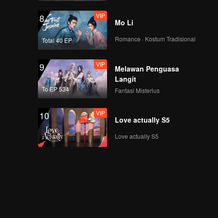
VIP
8
Mo Li
Romance · Kostum Tradisional
Total 40 EP
VIP
9
Melawan Penguasa
Langit
To EP 534
Fantasi Misterius
VIP
10
Love actually S5
Love actually S5