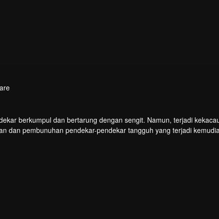
are
endekar berkumpul dan bertarung dengan sengit. Namun, terjadi kekaca
kan dan pembunuhan pendekar-pendekar tangguh yang terjadi kemudi
gas Chu Xingyun menghadapi rintangan itu dan menjadi pendekar nomo