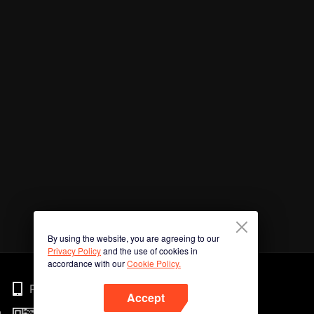
By using the website, you are agreeing to our
Privacy Policy
and the use of cookies in
accordance with our
Cookie Policy.
Phone
Accept
n