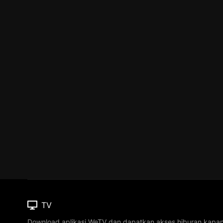
TV
Download aplikasi WeTV dan dapatkan akses hiburan kapa