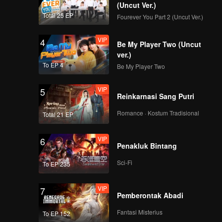
(Uncut Ver.)
Total 25 EP
Fourever You Part 2 (Uncut Ver.)
VIP
4
Be My Player Two (Uncut
ver.)
To EP 4
Be My Player Two
VIP
5
Reinkarnasi Sang Putri
Romance · Kostum Tradisional
Total 21 EP
VIP
6
Penakluk Bintang
Sci-Fi
To EP 235
VIP
7
Pemberontak Abadi
Fantasi Misterius
To EP 152