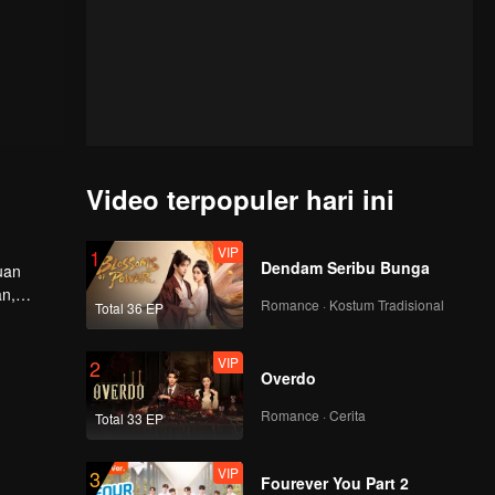
Video terpopuler hari ini
VIP
1
Dendam Seribu Bunga
uan
an,
Romance · Kostum Tradisional
Total 36 EP
r wahid
VIP
2
Overdo
Romance · Cerita
Total 33 EP
VIP
3
Fourever You Part 2