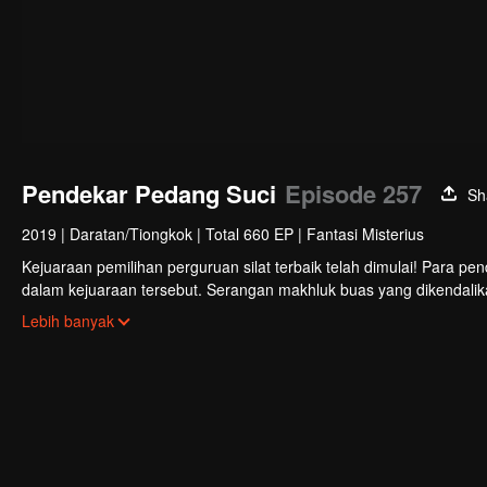
Pendekar Pedang Suci
Episode 257
Sh
2019
|
Daratan/Tiongkok
|
Total 660 EP
|
Fantasi Misterius
Kejuaraan pemilihan perguruan silat terbaik telah dimulai! Para p
dalam kejuaraan tersebut. Serangan makhluk buas yang dikendali
mengungkap fakta keterlibatan Sekte Evolusi Surgawi. Menjadi tu
Lebih banyak
di rimba persilatan.