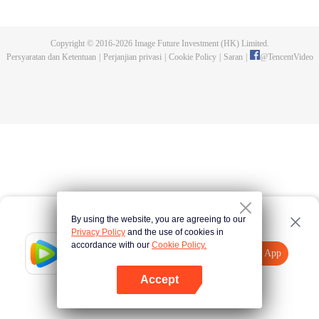
kejuaraan tersebut. Serangan makhluk buas yang dikendalikan dan
pembunuhan pendekar-pendekar tangguh yang terjadi kemudian,
mengungkap fakta keterlibatan Sekte Evolusi Surgawi. Menjadi tugas Chu
Copyright © 2016-
2026
Image Future Investment (HK) Limited.
Xingyun menghadapi rintangan itu dan menjadi pendekar nomor wahid di
Persyaratan dan Ketentuan
|
Perjanjian privasi
|
Cookie Policy
|
Saran
|
@
TencentVideo
rimba persilatan.
By using the website, you are agreeing to our
Privacy Policy
and the use of cookies in
accordance with our
Cookie Policy.
Tencent Video
Buka App
Tonton lebih banyak
Accept
Jika gagal, ulangi
Tekan di sini
lagi
Buka App