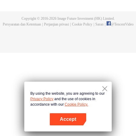
kejuaraan tersebut. Serangan makhluk buas yang dikendalikan dan
pembunuhan pendekar-pendekar tangguh yang terjadi kemudian,
mengungkap fakta keterlibatan Sekte Evolusi Surgawi. Menjadi tugas Chu
Copyright © 2016-
2026
Image Future Investment (HK) Limited.
Xingyun menghadapi rintangan itu dan menjadi pendekar nomor wahid di
Persyaratan dan Ketentuan
|
Perjanjian privasi
|
Cookie Policy
|
Saran
|
@
TencentVideo
rimba persilatan.
By using the website, you are agreeing to our
Privacy Policy
and the use of cookies in
accordance with our
Cookie Policy.
Accept
Buka App