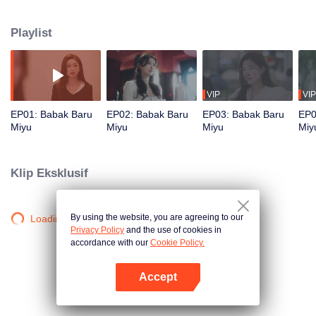
petugas kebersihan di Purong Hotel, ia bertemu kembali dengan Ji Feng,
manajer baru sekaligus kenalan lama. Di tengah tantangan kerja, cinta
Playlist
tumbuh dan bersama mereka mengubah Purong Hotel menjadi ikon kota
yang baru.
VIP
VIP
EP01: Babak Baru
EP02: Babak Baru
EP03: Babak Baru
EP0
Miyu
Miyu
Miyu
Miy
Klip Eksklusif
By using the website, you are agreeing to our
Loading…
Privacy Policy
and the use of cookies in
accordance with our
Cookie Policy.
Accept
Buka App