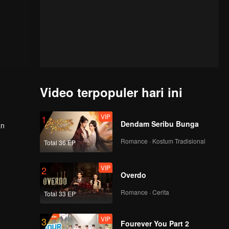
Video terpopuler hari ini
VIP
1
Dendam Seribu Bunga
an
Romance · Kostum Tradisional
Total 36 EP
VIP
2
Overdo
Romance · Cerita
Total 33 EP
VIP
3
Fourever You Part 2