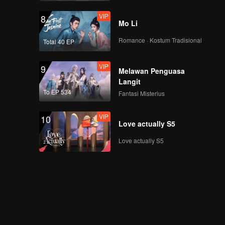
VIP
8
Mo Li
Romance · Kostum Tradisional
Total 40 EP
VIP
9
Melawan Penguasa
Langit
To EP 534
Fantasi Misterius
VIP
10
Love actually S5
Love actually S5