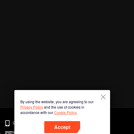
By using the website, you are agreeing to our
Privacy Policy
and the use of cookies in
accordance with our
Cookie Policy.
Phone
Accept
n