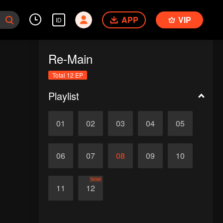
APP
VIP
ID
Re-Main
Total 12 EP
Playlist
01
02
03
04
05
06
07
08
09
10
Tamat
11
12