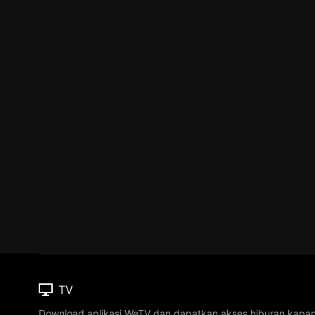
TV
Download aplikasi WeTV dan dapatkan akses hiburan kapa