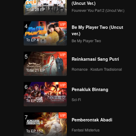
(Uncut Ver.)
Total 25 EP
Fourever You Part 2 (Uncut Ver.)
VIP
4
Be My Player Two (Uncut
ver.)
To EP 4
Be My Player Two
VIP
5
Reinkarnasi Sang Putri
Romance · Kostum Tradisional
Total 21 EP
VIP
6
Penakluk Bintang
Sci-Fi
To EP 235
VIP
7
Pemberontak Abadi
Fantasi Misterius
To EP 152