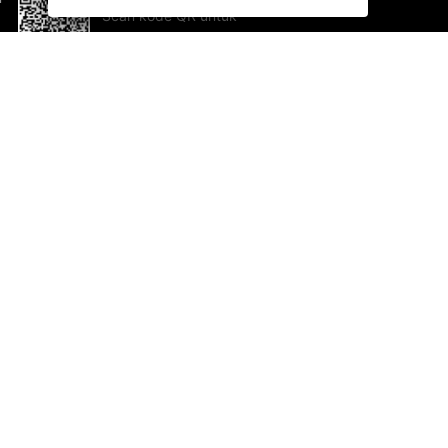
Scan kode QR untuk
mengunduh sekarang!
Bantuan dan Umpan Balik
Te
Saran
Ka
Ik
Al
ted.